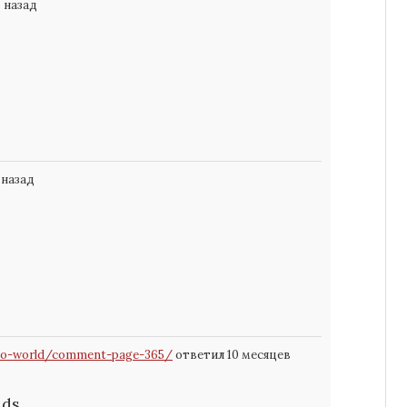
 назад
 назад
llo-world/comment-page-365/
ответил 10 месяцев
ids