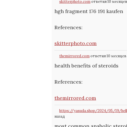
skitterphoto.com
ответил 10 месяцев
hgh fragment 176 191 kaufen
References:
skitterphoto.com
themirrored.com
ответил 10 месяцев
health benefits of steroids
References:
themirrored.com
https://yasuda.shop/2024/05/19/he
назад
most common anabolic stero