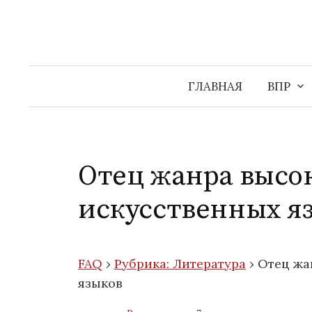
Перейти
к
содержимому
ГЛАВНАЯ
ВПР
Отец жанра высок
искусственных я
FAQ
›
Рубрика: Литература
›
Отец жа
языков