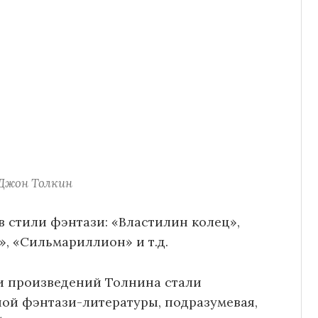
Джон Толкин
в стили фэнтази: «Властилин колец»,
», «Сильмариллион» и т.д.
и произведений Толнина стали
ой фэнтази-литературы, подразумевая,