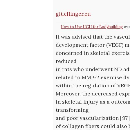
git.ellinger.eu
How to Use HGH for Bodybuilding
отв
It was advised that the vascu
development factor (VEGF) mi
concerned in skeletal exerci
reduced
in rats who underwent ND adm
related to MMP-2 exercise dy
within the regulation of VEGF
Moreover, the decreased expr
in skeletal injury as a outco
transforming
and poor vascularization [97
of collagen fibers could also 