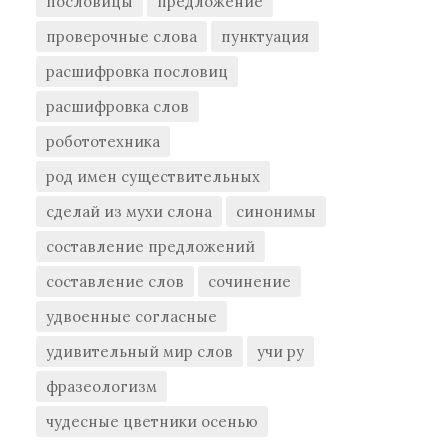
пословицы
предложение
проверочные слова
пунктуация
расшифровка пословиц
расшифровка слов
робототехника
род имен существительных
сделай из мухи слона
синонимы
составление предложений
составление слов
сочинение
удвоенные согласные
удивительный мир слов
учи ру
фразеологизм
чудесные цветники осенью