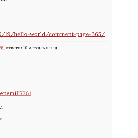
05/19/hello-world/comment-page-365/
261
ответил 10 месяцев назад
lenemill7261
ад
s