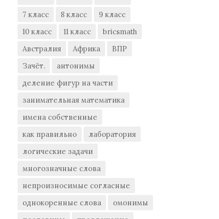
7 класс
8 класс
9 класс
10 класс
11 класс
bricsmath
Австралия
Африка
ВПР
Зачёт.
антонимы
деление фигур на части
занимательная математика
имена собственные
как правильно
лаборатория
логические задачи
многозначные слова
непроизносимые согласные
однокоренные слова
омонимы