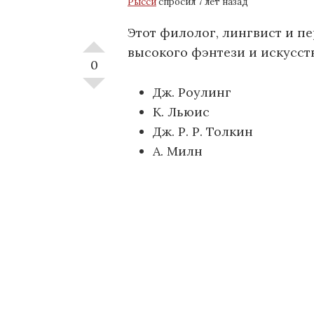
Рысси
спросил 7 лет назад
Этот филолог, лингвист и пе
высокого фэнтези и искусст
0
Дж. Роулинг
К. Льюис
Дж. Р. Р. Толкин
А. Милн