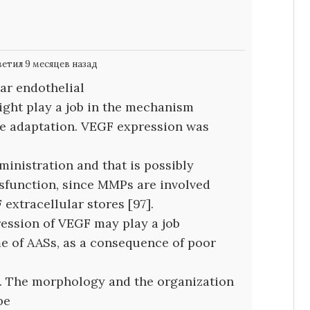
етил 9 месяцев назад
lar endothelial
ght play a job in the mechanism
se adaptation. VEGF expression was
inistration and that is possibly
sfunction, since MMPs are involved
 extracellular stores [97].
ession of VEGF may play a job
me of AASs, as a consequence of poor
]. The morphology and the organization
be