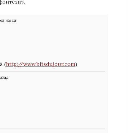
фэнтези».
ев назад
s (
http://www.bitsdujour.com
)
назад