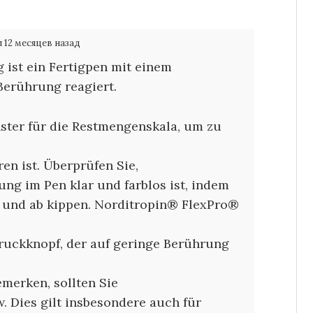
 12 месяцев назад
ist ein Fertigpen mit einem
Berührung reagiert.
nster für die Restmengenskala, um zu
n ist. Überprüfen Sie,
g im Pen klar und farblos ist, indem
f und ab kippen. Norditropin® FlexPro®
Druckknopf, der auf geringe Berührung
erken, sollten Sie
. Dies gilt insbesondere auch für