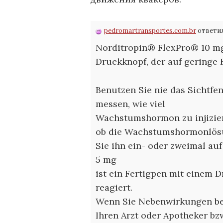
pedromartransportes.com.br
ответил
Norditropin® FlexPro® 10 mg 
Druckknopf, der auf geringe 
Benutzen Sie nie das Sichtfe
messen, wie viel
Wachstumshormon zu injiziere
ob die Wachstumshormonlösun
Sie ihn ein- oder zweimal au
5 mg
ist ein Fertigpen mit einem 
reagiert.
Wenn Sie Nebenwirkungen bem
Ihren Arzt oder Apotheker bzw