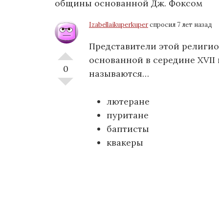
общины основанной Дж. Фоксом
Izabellaikuperkuper
спросил 7 лет назад
Представители этой религи
основанной в середине XVII
0
называются…
лютеране
пуритане
баптисты
квакеры