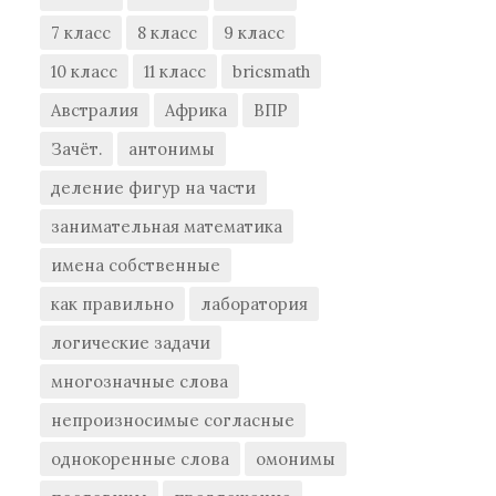
7 класс
8 класс
9 класс
10 класс
11 класс
bricsmath
Австралия
Африка
ВПР
Зачёт.
антонимы
деление фигур на части
занимательная математика
имена собственные
как правильно
лаборатория
логические задачи
многозначные слова
непроизносимые согласные
однокоренные слова
омонимы