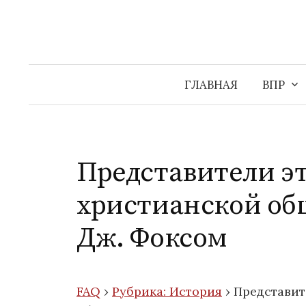
Перейти
к
содержимому
ГЛАВНАЯ
ВПР
Представители э
христианской о
Дж. Фоксом
FAQ
›
Рубрика: История
›
Представит