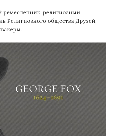
 ремесленник, религиозный
ель Религиозного общества Друзей,
квакеры.