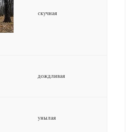
скучная
дождливая
унылая