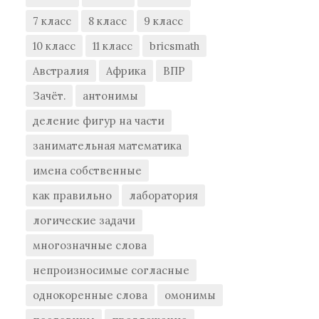
7 класс
8 класс
9 класс
10 класс
11 класс
bricsmath
Австралия
Африка
ВПР
Зачёт.
антонимы
деление фигур на части
занимательная математика
имена собственные
как правильно
лаборатория
логические задачи
многозначные слова
непроизносимые согласные
однокоренные слова
омонимы