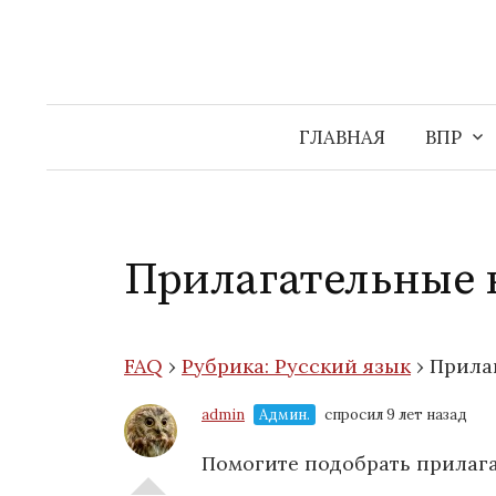
Перейти
к
содержимому
ГЛАВНАЯ
ВПР
Прилагательные к
FAQ
›
Рубрика: Русский язык
›
Прила
admin
Админ.
спросил 9 лет назад
Помогите подобрать прилага