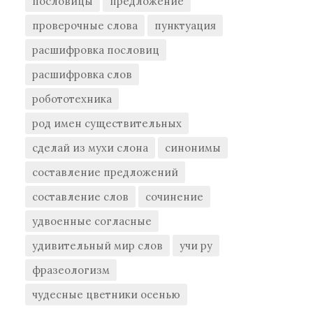
пословицы
предложение
проверочные слова
пунктуация
расшифровка пословиц
расшифровка слов
робототехника
род имен существительных
сделай из мухи слона
синонимы
составление предложений
составление слов
сочинение
удвоенные согласные
удивительный мир слов
учи ру
фразеологизм
чудесные цветники осенью