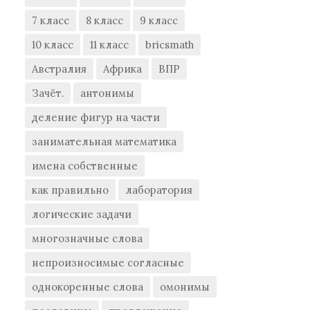
7 класс
8 класс
9 класс
10 класс
11 класс
bricsmath
Австралия
Африка
ВПР
Зачёт.
антонимы
деление фигур на части
занимательная математика
имена собственные
как правильно
лаборатория
логические задачи
многозначные слова
непроизносимые согласные
однокоренные слова
омонимы