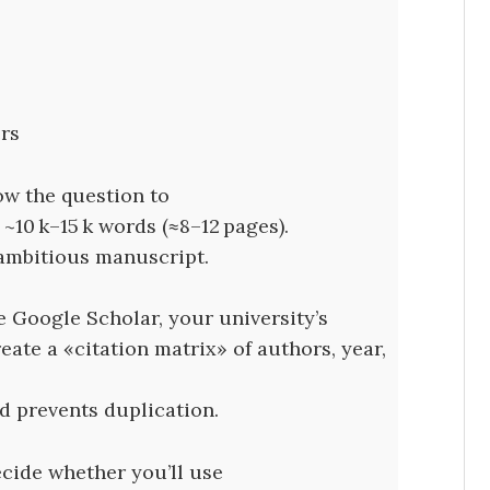
rs
w the question to
10 k–15 k words (≈8–12 pages).
ambitious manuscript.
e Google Scholar, your university’s
eate a «citation matrix» of authors, year,
nd prevents duplication.
ecide whether you’ll use