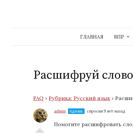
Перейти
к
содержимому
ГЛАВНАЯ
ВПР
Расшифруй слово
FAQ
›
Рубрика: Русский язык
›
Расши
admin
Админ.
спросил 9 лет назад
Помогите расшифровать сло