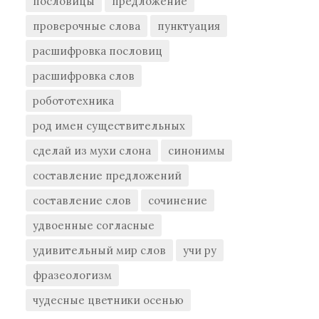
пословицы
предложение
проверочные слова
пунктуация
расшифровка пословиц
расшифровка слов
робототехника
род имен существительных
сделай из мухи слона
синонимы
составление предложений
составление слов
сочинение
удвоенные согласные
удивительный мир слов
учи ру
фразеологизм
чудесные цветники осенью