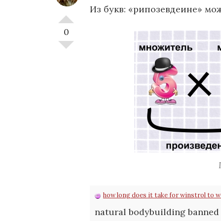
Из букв: «рипозевдеине» мо
0
how long does it take for winstrol to 
natural bodybuilding banned