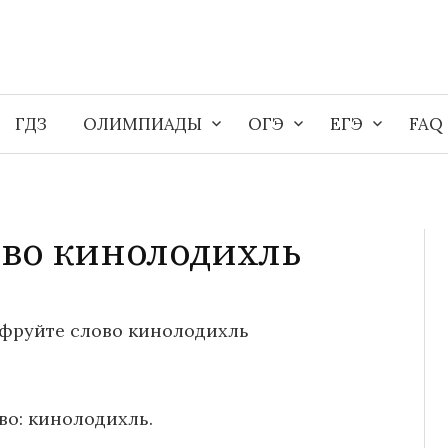
ГДЗ
ОЛИМПИАДЫ
ОГЭ
ЕГЭ
FAQ
во кинолодихль
фруйте слово кинолодихль
о: кинолодихль.