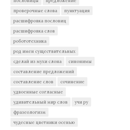
пословицы
предложение
проверочные слова
пунктуация
расшифровка пословиц
расшифровка слов
робототехника
род имен существительных
сделай из мухи слона
синонимы
составление предложений
составление слов
сочинение
удвоенные согласные
удивительный мир слов
учи ру
фразеологизм
чудесные цветники осенью