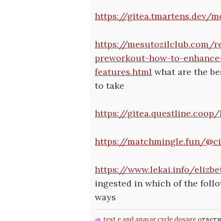
https://gitea.tmartens.dev/
https://mesutozilclub.com/r
preworkout-how-to-enhance
features.html
what are the be
to take
https://gitea.questline.coop
https://matchmingle.fun/@c
https://www.lekai.info/elizbe
ingested in which of the foll
ways
test e and anavar cycle dosage
ответил