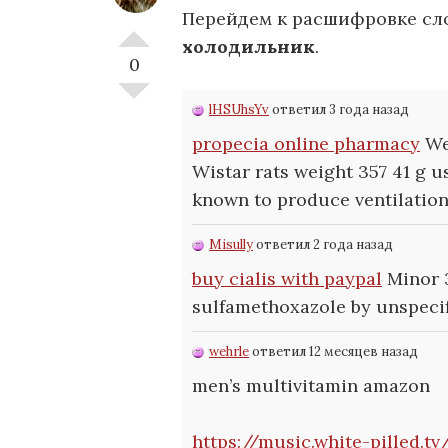
Перейдем к расшифровке сл
холодильник
.
0
lHSUhsYv
ответил 3 года назад
propecia online pharmacy
We 
Wistar rats weight 357 41 g u
known to produce ventilation
Misully
ответил 2 года назад
buy cialis with paypal
Minor 3
sulfamethoxazole by unspeci
wehrle
ответил 12 месяцев назад
men’s multivitamin amazon
https://music.white-pilled.