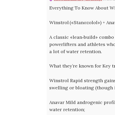
Everything To Know About Wi
Winstrol («Stanozolol») + An
A classic «lean‑build» combo 
powerlifters and athletes wh
a lot of water retention.
What they’re known for Key tr
Winstrol Rapid strength gains;
swelling or bloating (though it
Anavar Mild androgenic profil
water retention;