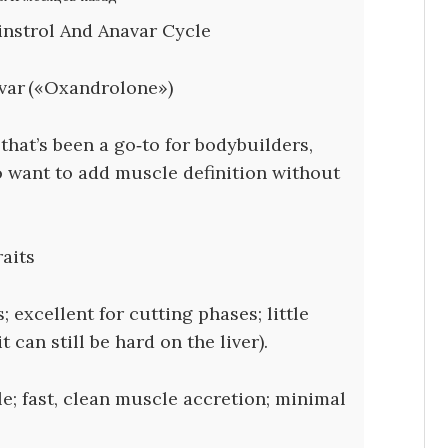
nstrol And Anavar Cycle
avar («Oxandrolone»)
that’s been a go‑to for bodybuilders,
o want to add muscle definition without
aits
 excellent for cutting phases; little
 can still be hard on the liver).
e; fast, clean muscle accretion; minimal