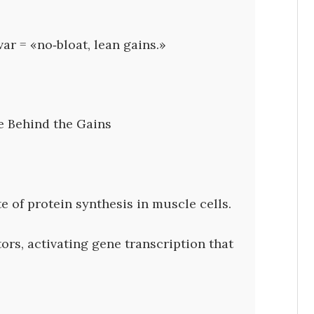
ar = «no‑bloat, lean gains.»
e Behind the Gains
e of protein synthesis in muscle cells.
rs, activating gene transcription that