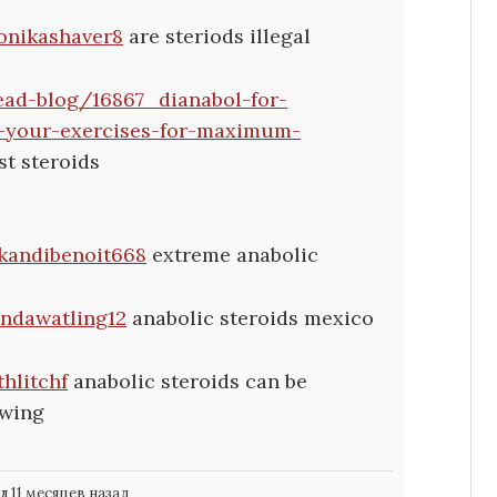
monikashaver8
are steriods illegal
ead-blog/16867_dianabol-for-
-your-exercises-for-maximum-
st steroids
/kandibenoit668
extreme anabolic
indawatling12
anabolic steroids mexico
thlitchf
anabolic steroids can be
owing
 11 месяцев назад