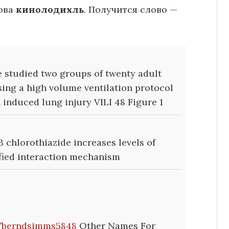
ова
кинолодихль
. Получится слово —
studied two groups of twenty adult
sing a high volume ventilation protocol
 induced lung injury VILI 48 Figure 1
 chlorothiazide increases levels of
fied interaction mechanism
tv/berndsimms5848
Other Names For