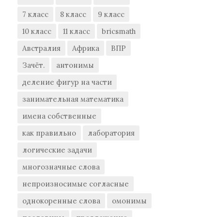
7 класс
8 класс
9 класс
10 класс
11 класс
bricsmath
Австралия
Африка
ВПР
Зачёт.
антонимы
деление фигур на части
занимательная математика
имена собственные
как правильно
лаборатория
логические задачи
многозначные слова
непроизносимые согласные
однокоренные слова
омонимы