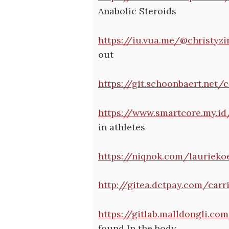
Anabolic Steroids
https://iu.vua.me/@christyz
out
https://git.schoonbaert.net/
https://www.smartcore.my.id
in athletes
https://niqnok.com/laurieko
http://gitea.dctpay.com/car
https://gitlab.malldongli.c
found In the body