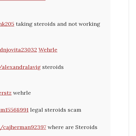
ink205
taking steroids and not working
cdnjovita23032
Wehrle
/alexandralavig
steroids
erstz
wehrle
rim15568991
legal steroids scam
om/cajherman92397
where are Steroids