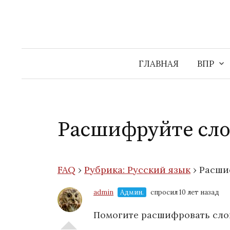
Перейти
к
содержимому
ГЛАВНАЯ
ВПР
Расшифруйте сло
FAQ
›
Рубрика: Русский язык
›
Расши
admin
Админ.
спросил 10 лет назад
Помогите расшифровать слов