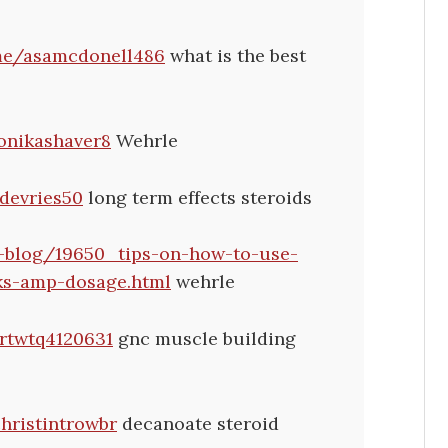
.me/asamcdonell486
what is the best
monikashaver8
Wehrle
ldevries50
long term effects steroids
d-blog/19650_tips-on-how-to-use-
cks-amp-dosage.html
wehrle
ertwtq4120631
gnc muscle building
christintrowbr
decanoate steroid