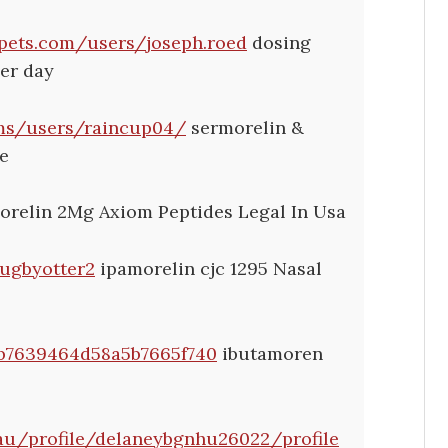
pets.com/users/joseph.roed
dosing
per day
ums/users/raincup04/
sermorelin &
e
relin 2Mg Axiom Peptides Legal In Usa
rugbyotter2
ipamorelin cjc 1295 Nasal
8b7639464d58a5b7665f740
ibutamoren
.au/profile/delaneybgnhu26022/profile