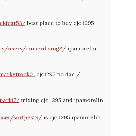
ckfear58/
best place to buy cjc 1295
ms/users/dinnerdiving3/
ipamorelin
/marketrock01
cjc1295 no dac /
mark17/
mixing cjc 1295 and ipamorelin
/user/sortpest9/
is cjc 1295 ipamorelin