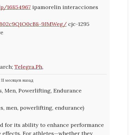
/p/16854967
ipamorelin interacciones
T3B02c9Q1O0cB8-9JMWeg/
cjc-1295
ge
earch;
Telegra.Ph
,
11 месяцев назад
, Men, Powerlifting, Endurance
s, men, powerlifting, endurance)
d for its ability to enhance performance
 effects. For athletes—whether they