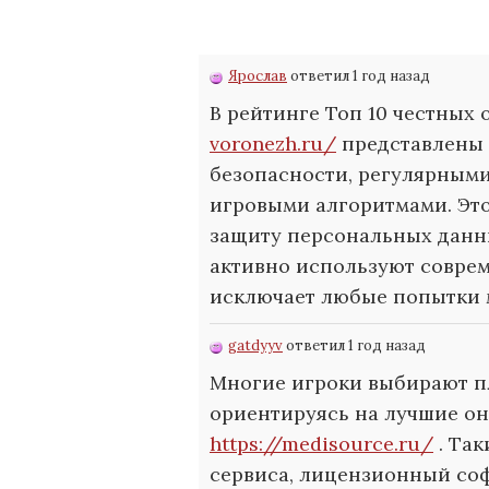
Ярослав
ответил 1 год назад
В рейтинге Топ 10 честных
voronezh.ru/
представлены 
безопасности, регулярным
игровыми алгоритмами. Эт
защиту персональных данны
активно используют совре
исключает любые попытки 
gatdyyv
ответил 1 год назад
Многие игроки выбирают п
ориентируясь на лучшие о
https://medisource.ru/
. Так
сервиса, лицензионный со