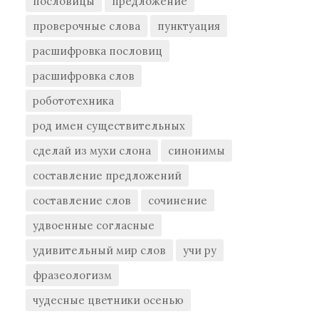
пословицы
предложение
проверочные слова
пунктуация
расшифровка пословиц
расшифровка слов
робототехника
род имен существительных
сделай из мухи слона
синонимы
составление предложений
составление слов
сочинение
удвоенные согласные
удивительный мир слов
учи ру
фразеологизм
чудесные цветники осенью