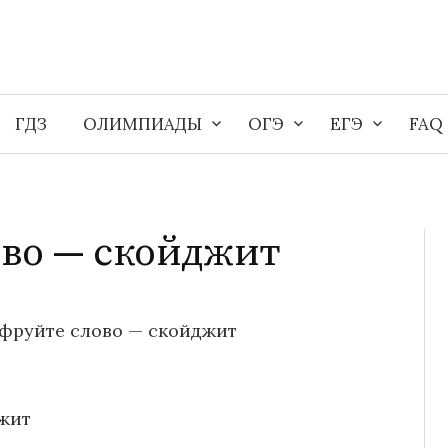
ГДЗ
ОЛИМПИАДЫ
ОГЭ
ЕГЭ
FAQ
во — скойджит
фруйте слово — скойджит
жит