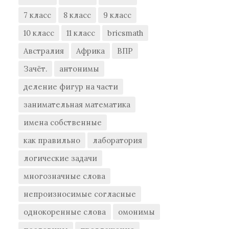
7 класс
8 класс
9 класс
10 класс
11 класс
bricsmath
Австралия
Африка
ВПР
Зачёт.
антонимы
деление фигур на части
занимательная математика
имена собственные
как правильно
лаборатория
логические задачи
многозначные слова
непроизносимые согласные
однокоренные слова
омонимы