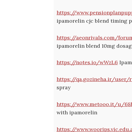
https://www.pensionplanpup
ipamorelin cjc blend timing 
https://aeonrivals.com/for
ipamorelin blend 10mg dosag
https://notes.io/wWzL6
Ipamo
https://qa.gozineha.ir/user/
spray
https://www.metooo.it/u/6
with ipamorelin
https://www.woorips.vic.edu