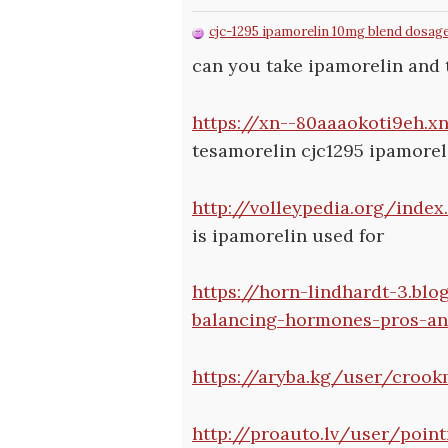
cjc-1295 ipamorelin 10mg blend dosag
can you take ipamorelin and 
https://xn--80aaaokoti9eh.x
tesamorelin cjc1295 ipamorel
http://volleypedia.org/ind
is ipamorelin used for
https://horn-lindhardt-3.bl
balancing-hormones-pros-a
https://aryba.kg/user/crook
http://proauto.lv/user/poin