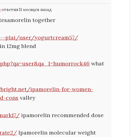
e
ответил 11 месяцев назад
tesamorelin together
n--p1ai/user/yogurtcream57/
in 12mg blend
ex.php?qa=user&qa_1=humorrock46
what
ogbright.net/ipamorelin-for-women-
nd-cons
valley
mark17/
ipamorelin recommended dose
trate2/
Ipamorelin molecular weight