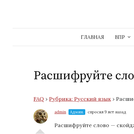
Перейти
к
содержимому
ГЛАВНАЯ
ВПР
Расшифруйте сло
FAQ
›
Рубрика: Русский язык
›
Расши
admin
Админ.
спросил 9 лет назад
Расшифруйте слово — скойд