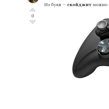
Из букв —
скойджит
можно 
0