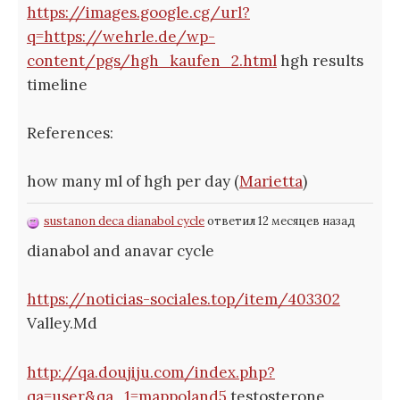
https://images.google.cg/url?
q=https://wehrle.de/wp-
content/pgs/hgh_kaufen_2.html
hgh results
timeline
References:
how many ml of hgh per day (
Marietta
)
sustanon deca dianabol cycle
ответил 12 месяцев назад
dianabol and anavar cycle
https://noticias-sociales.top/item/403302
Valley.Md
http://qa.doujiju.com/index.php?
qa=user&qa_1=mappoland5
testosterone