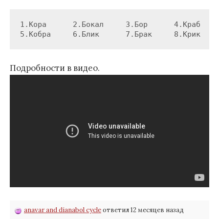
1.Кора      2.Бокал     3.Бор      4.Краб

5.Кобра     6.Блик      7.Брак     8.Крик
Подробности в видео.
anavar and dianabol cycle
ответил 12 месяцев назад