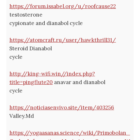
https://forum.issabel.org/u/roofcause22
testosterone
cypionate and dianabol cycle
https://atomcraft.ru/user/hawkthrill31/
Steroid Dianabol
cycle
http://king-wifi.win//index.php?
title=pingflute20
anavar and dianabol
cycle
https://noticiasenvivo.site/item/403256
Valley.Md
https://yogaasanas.science/wiki/Primobolan_