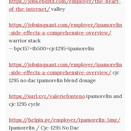
https://jobs.ebdltd.com/employer/the-heart-
of-the-internet/
valley
https://jobsinquant.com/employer/ipamorelin
-side-effects-a-comprehensive-overview/
warrior stack
— bpc157+tb500+cjc1295+ipamorelin
https://jobsinquant.com/employer/ipamorelin
-side-effects-a-comprehensive-overview/
cjc
1295 no dac ipamorelin blend dosage
https://surl.xyz/valeriefonteno
ipamorelin and
cjc 1295 cycle
https://helpin.ge/employer/ipamorelin-5mg/
Ipamorelin / Cjc-1295 No Dac