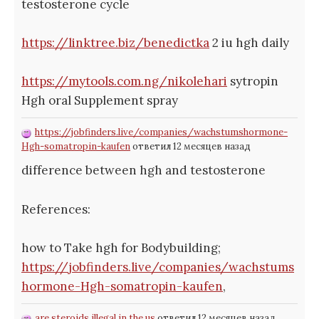
testosterone cycle
https://linktree.biz/benedictka
2 iu hgh daily
https://mytools.com.ng/nikolehari
sytropin
Hgh oral Supplement spray
https://jobfinders.live/companies/wachstumshormone-
Hgh-somatropin-kaufen
ответил 12 месяцев назад
difference between hgh and testosterone
References:
how to Take hgh for Bodybuilding;
https://jobfinders.live/companies/wachstums
hormone-Hgh-somatropin-kaufen
,
are steroids illegal in the us
ответил 12 месяцев назад