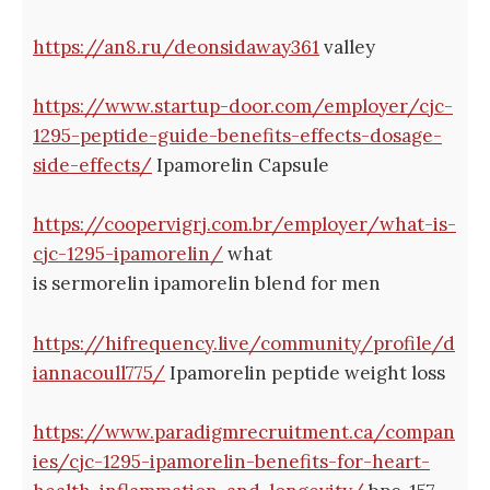
https://an8.ru/deonsidaway361
valley
https://www.startup-door.com/employer/cjc-
1295-peptide-guide-benefits-effects-dosage-
side-effects/
Ipamorelin Capsule
https://coopervigrj.com.br/employer/what-is-
cjc-1295-ipamorelin/
what
is sermorelin ipamorelin blend for men
https://hifrequency.live/community/profile/d
iannacoull775/
Ipamorelin peptide weight loss
https://www.paradigmrecruitment.ca/compan
ies/cjc-1295-ipamorelin-benefits-for-heart-