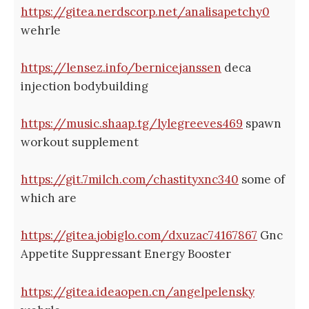
https://gitea.nerdscorp.net/analisapetchy0
wehrle
https://lensez.info/bernicejanssen
deca
injection bodybuilding
https://music.shaap.tg/lylegreeves469
spawn
workout supplement
https://git.7milch.com/chastityxnc340
some of
which are
https://gitea.jobiglo.com/dxuzac74167867
Gnc
Appetite Suppressant Energy Booster
https://gitea.ideaopen.cn/angelpelensky