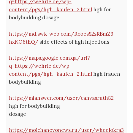
q=https://wehrle.de/wp-
content/pgs/hgh_kaufen_2.html
hgh for
bodybuilding dosage
https://md.swk-web.com/RobesS2sRBmZ9-
hxKO6tEQ/
side effects of hgh injections
https://maps.google.com.qa/url?
q=https://wehrle.de/wp-
content/pgs/hgh_kaufen_2.html
hgh frauen
bodybuilding
https://mianswer.com/user/canvasruth82
hgh for bodybuilding
dosage
https://molchanovonews.ru/user/wheelokra3