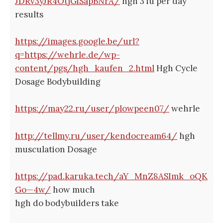
JDRv3yJR4OtjGiSapBNrA/
hgh 3 iu per day
results
https://images.google.be/url?
q=https://wehrle.de/wp-
content/pgs/hgh_kaufen_2.html
Hgh Cycle
Dosage Bodybuilding
https://may22.ru/user/plowpeen07/
wehrle
http://tellmy.ru/user/kendocream64/
hgh
musculation Dosage
https://pad.karuka.tech/aY_MnZ8ASImk_oQK
Go—4w/
how much
hgh do bodybuilders take