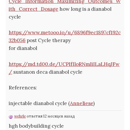
Cycle_Information_Maximizing_Outcomes_W
ith_Correct_Dosage
how long is a dianabol
cycle
https://www.metooo.io/u/6896f9ec1897cf192c
32b056
post Cycle therapy
for dianabol
https://md.td00.de/UCPIfIloRNmIiILaLHqJFw
/
sustanon deca dianabol cycle
References:
injectable dianabol cycle (
Anneliese
)
wehrle
ответил 12 месяцев назад
hgh bodybuilding cycle