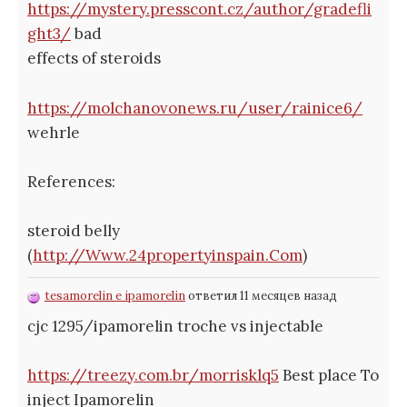
https://mystery.presscont.cz/author/gradefli
ght3/
bad
effects of steroids
https://molchanovonews.ru/user/rainice6/
wehrle
References:
steroid belly
(
http://Www.24propertyinspain.Com
)
tesamorelin e ipamorelin
ответил 11 месяцев назад
cjc 1295/ipamorelin troche vs injectable
https://treezy.com.br/morrisklq5
Best place To
inject Ipamorelin