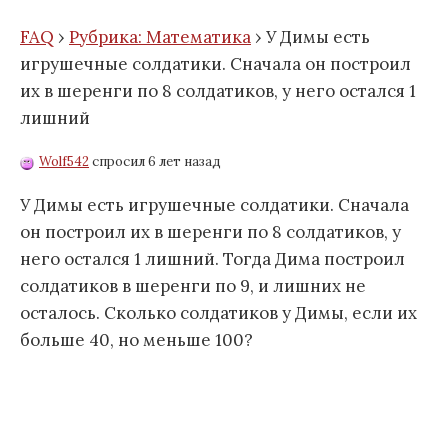
FAQ
›
Рубрика: Математика
›
У Димы есть
игрушечные солдатики. Сначала он построил
их в шеренги по 8 солдатиков, у него остался 1
лишний
Wolf542
спросил 6 лет назад
У Димы есть игрушечные солдатики. Сначала
он построил их в шеренги по 8 солдатиков, у
него остался 1 лишний. Тогда Дима построил
солдатиков в шеренги по 9, и лишних не
осталось. Сколько солдатиков у Димы, если их
больше 40, но меньше 100?