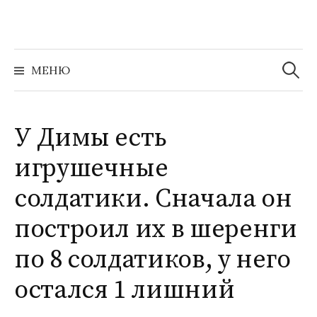
Перейти
к
содержимому
Найти:
МЕНЮ
У Димы есть
игрушечные
солдатики. Сначала он
построил их в шеренги
по 8 солдатиков, у него
остался 1 лишний