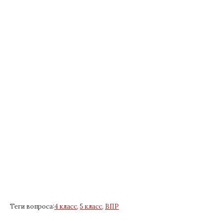
Теги вопроса:
4 класс
,
5 класс
,
ВПР