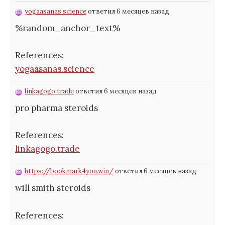
yogaasanas.science
ответил 6 месяцев назад
%random_anchor_text%
References:
yogaasanas.science
linkagogo.trade
ответил 6 месяцев назад
pro pharma steroids
References:
linkagogo.trade
https://bookmark4you.win/
ответил 6 месяцев назад
will smith steroids
References: