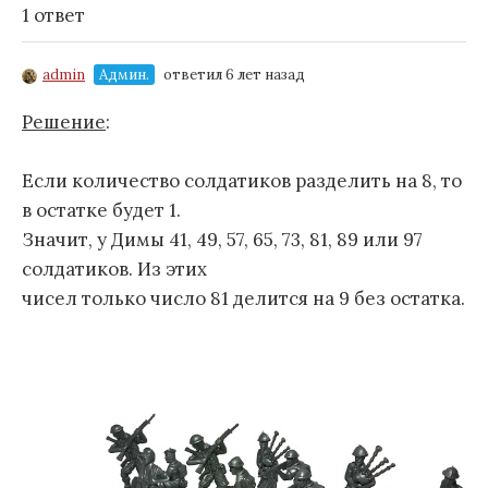
1 ответ
admin
Админ.
ответил 6 лет назад
Решение
:
Если количество солдатиков разделить на 8, то
в остатке будет 1.
Значит, у Димы 41, 49, 57, 65, 73, 81, 89 или 97
солдатиков. Из этих
чисел только число 81 делится на 9 без остатка.