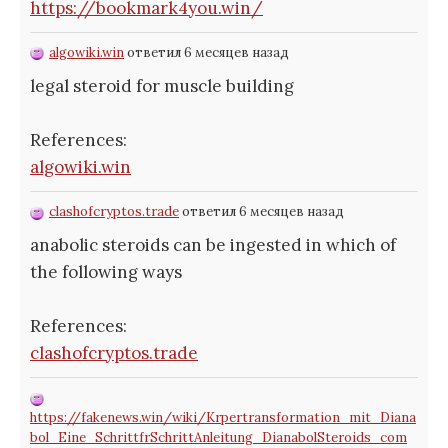
https://bookmark4you.win/
algowiki.win
ответил 6 месяцев назад
legal steroid for muscle building
References:
algowiki.win
clashofcryptos.trade
ответил 6 месяцев назад
anabolic steroids can be ingested in which of
the following ways
References:
clashofcryptos.trade
https://fakenews.win/wiki/Krpertransformation_mit_Diana
bol_Eine_SchrittfrSchrittAnleitung_DianabolSteroids_com