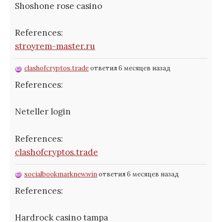
Shoshone rose casino
References:
stroyrem-master.ru
clashofcryptos.trade
ответил 6 месяцев назад
References:
Neteller login
References:
clashofcryptos.trade
socialbookmarknew.win
ответил 6 месяцев назад
References:
Hardrock casino tampa