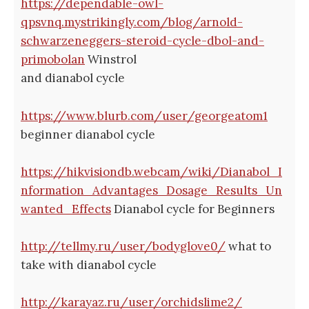
https://dependable-owl-
qpsvnq.mystrikingly.com/blog/arnold-
schwarzeneggers-steroid-cycle-dbol-and-
primobolan
Winstrol
and dianabol cycle
https://www.blurb.com/user/georgeatom1
beginner dianabol cycle
https://hikvisiondb.webcam/wiki/Dianabol_I
nformation_Advantages_Dosage_Results_Un
wanted_Effects
Dianabol cycle for Beginners
http://tellmy.ru/user/bodyglove0/
what to
take with dianabol cycle
http://karayaz.ru/user/orchidslime2/