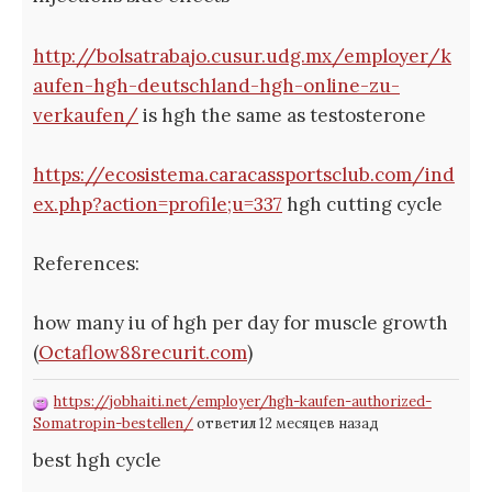
http://bolsatrabajo.cusur.udg.mx/employer/k
aufen-hgh-deutschland-hgh-online-zu-
verkaufen/
is hgh the same as testosterone
https://ecosistema.caracassportsclub.com/ind
ex.php?action=profile;u=337
hgh cutting cycle
References:
how many iu of hgh per day for muscle growth
(
Octaflow88recurit.com
)
https://jobhaiti.net/employer/hgh-kaufen-authorized-
Somatropin-bestellen/
ответил 12 месяцев назад
best hgh cycle