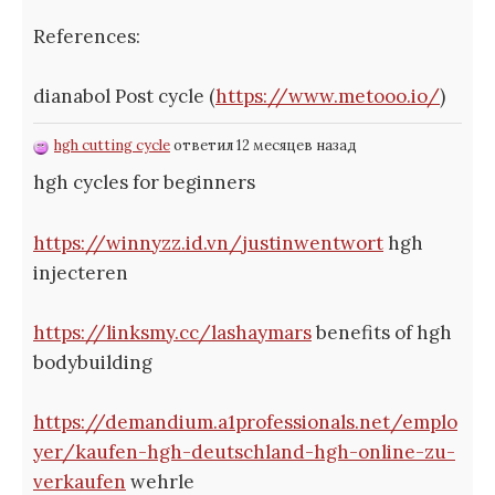
References:
dianabol Post cycle (
https://www.metooo.io/
)
hgh cutting cycle
ответил 12 месяцев назад
hgh cycles for beginners
https://winnyzz.id.vn/justinwentwort
hgh
injecteren
https://linksmy.cc/lashaymars
benefits of hgh
bodybuilding
https://demandium.a1professionals.net/emplo
yer/kaufen-hgh-deutschland-hgh-online-zu-
verkaufen
wehrle