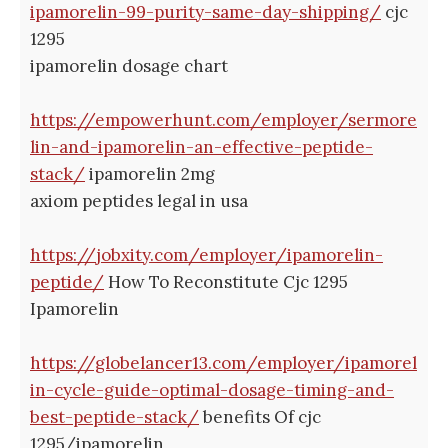
ipamorelin-99-purity-same-day-shipping/
cjc
1295
ipamorelin dosage chart
https://empowerhunt.com/employer/sermore
lin-and-ipamorelin-an-effective-peptide-
stack/
ipamorelin 2mg
axiom peptides legal in usa
https://jobxity.com/employer/ipamorelin-
peptide/
How To Reconstitute Cjc 1295
Ipamorelin
https://globelancer13.com/employer/ipamorel
in-cycle-guide-optimal-dosage-timing-and-
best-peptide-stack/
benefits Of cjc
1295/ipamorelin