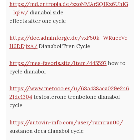
https://md.entropia.de/zzoNMArSQ1Kz6UhlG
_lq5w/
dianabol side
effects after one cycle
https://doc.adminforge.de/vxF50k_WRueeVc
H6DEjixA/
Dianabol Tren Cycle
https://mes-favoris.site/item/445597
how to
cycle dianabol
https://www.metooo.es/u/68a438aca029e246
21dc1304
testosterone trenbolone dianabol
cycle
https://autovin-info.com/user/rainiran00/
sustanon deca dianabol cycle