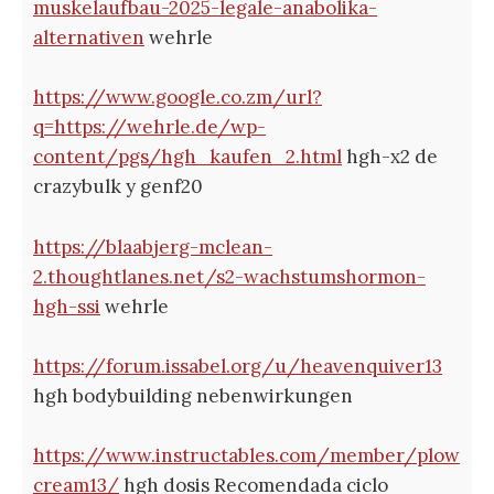
muskelaufbau-2025-legale-anabolika-
alternativen
wehrle
https://www.google.co.zm/url?
q=https://wehrle.de/wp-
content/pgs/hgh_kaufen_2.html
hgh-x2 de
crazybulk y genf20
https://blaabjerg-mclean-
2.thoughtlanes.net/s2-wachstumshormon-
hgh-ssi
wehrle
https://forum.issabel.org/u/heavenquiver13
hgh bodybuilding nebenwirkungen
https://www.instructables.com/member/plow
cream13/
hgh dosis Recomendada ciclo