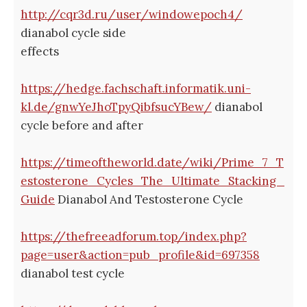
http://cqr3d.ru/user/windowepoch4/
dianabol cycle side
effects
https://hedge.fachschaft.informatik.uni-
kl.de/gnwYeJhoTpyQibfsucYBew/
dianabol
cycle before and after
https://timeoftheworld.date/wiki/Prime_7_T
estosterone_Cycles_The_Ultimate_Stacking_
Guide
Dianabol And Testosterone Cycle
https://thefreeadforum.top/index.php?
page=user&action=pub_profile&id=697358
dianabol test cycle