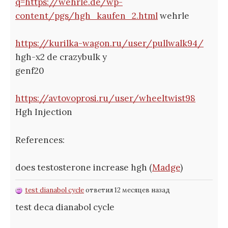
q=https://wehrle.de/wp-
content/pgs/hgh_kaufen_2.html
wehrle
https://kurilka-wagon.ru/user/pullwalk94/
hgh-x2 de crazybulk y
genf20
https://avtovoprosi.ru/user/wheeltwist98
Hgh Injection
References:
does testosterone increase hgh (
Madge
)
test dianabol cycle
ответил 12 месяцев назад
test deca dianabol cycle