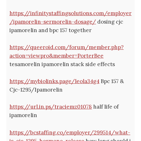
https://infinitystaffingsolutions.com/employer
/ipamorelin-sermorelin-dosage/
dosing cjc
ipamorelin and bpc 157 together
https://queeroid.com/forum/member.php?
action=viewpro&member=PorterBee
tesamorelin ipamorelin stack side effects
https://mybiolinks.page/leola34g4
Bpc 157 &
Cjc-1295/Ipamorelin
https://url.in.ps/traciemz01078
half life of
ipamorelin
https://bcstaffing.co/employer/299514/what-
is-cjc-1295-hormone-release
how long should i