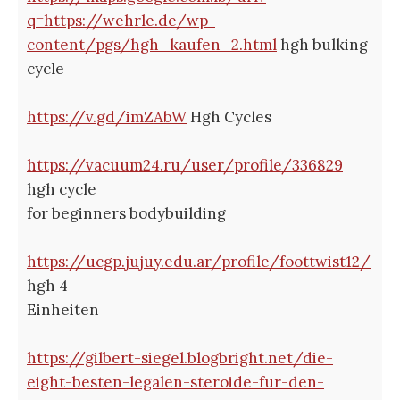
q=https://wehrle.de/wp-
content/pgs/hgh_kaufen_2.html
hgh bulking
cycle
https://v.gd/imZAbW
Hgh Cycles
https://vacuum24.ru/user/profile/336829
hgh cycle
for beginners bodybuilding
https://ucgp.jujuy.edu.ar/profile/foottwist12/
hgh 4
Einheiten
https://gilbert-siegel.blogbright.net/die-
eight-besten-legalen-steroide-fur-den-