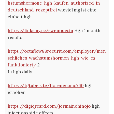
hstumshormone-hgh-kaufen-authorized-in-
deutschland-rezeptfrei
wieviel mg ist eine
einheit hgh
https://linksmy.cc/swenquesin
Hgh 1 month
results
https://octaflow88recurit.com/employer/men
schliches-wachstumshormon-hgh-wie-es-
funktioniert/
2
Iu hgh daily
https://tgtube.site/florenecomo760
hgh
erhöhen
https://digiqrcard.com/jermainehinojo
hgh
injections side effects