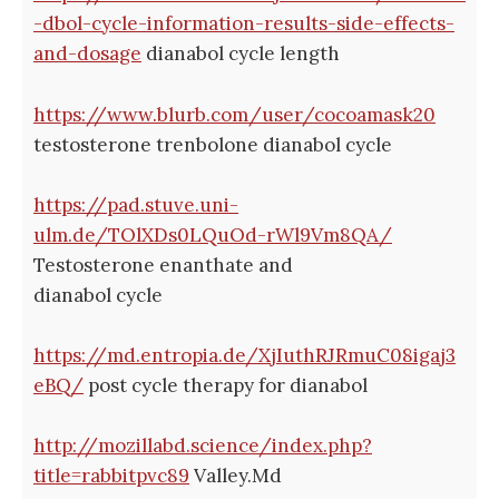
-dbol-cycle-information-results-side-effects-
and-dosage
dianabol cycle length
https://www.blurb.com/user/cocoamask20
testosterone trenbolone dianabol cycle
https://pad.stuve.uni-
ulm.de/TOlXDs0LQuOd-rWl9Vm8QA/
Testosterone enanthate and
dianabol cycle
https://md.entropia.de/XjIuthRJRmuC08igaj3
eBQ/
post cycle therapy for dianabol
http://mozillabd.science/index.php?
title=rabbitpvc89
Valley.Md