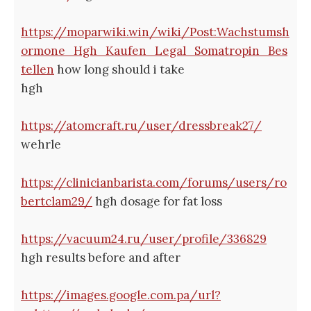
https://moparwiki.win/wiki/Post:Wachstumsh
ormone_Hgh_Kaufen_Legal_Somatropin_Bes
tellen
how long should i take
hgh
https://atomcraft.ru/user/dressbreak27/
wehrle
https://clinicianbarista.com/forums/users/ro
bertclam29/
hgh dosage for fat loss
https://vacuum24.ru/user/profile/336829
hgh results before and after
https://images.google.com.pa/url?