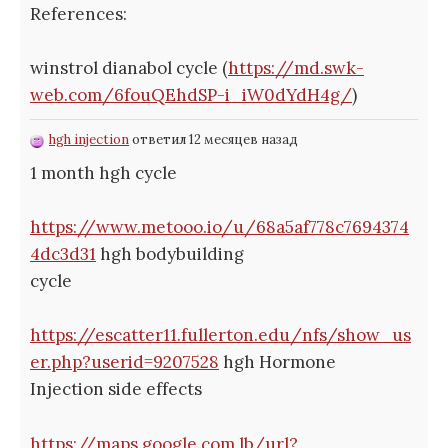
References:
winstrol dianabol cycle (
https://md.swk-
web.com/6fouQEhdSP-i_iW0dYdH4g/
)
hgh injection
ответил 12 месяцев назад
1 month hgh cycle
https://www.metooo.io/u/68a5af778c7694374
4dc3d31
hgh bodybuilding
cycle
https://escatter11.fullerton.edu/nfs/show_us
er.php?userid=9207528
hgh Hormone
Injection side effects
https://maps.google.com.lb/url?