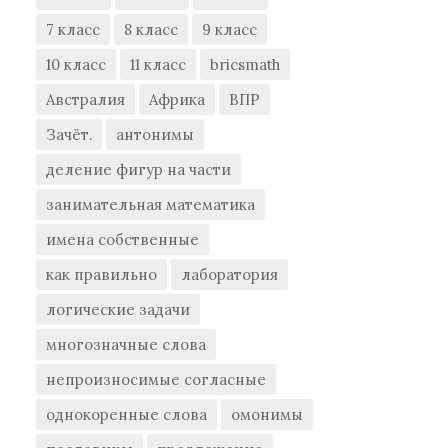
7 класс
8 класс
9 класс
10 класс
11 класс
bricsmath
Австралия
Африка
ВПР
Зачёт.
антонимы
деление фигур на части
занимательная математика
имена собственные
как правильно
лаборатория
логические задачи
многозначные слова
непроизносимые согласные
однокоренные слова
омонимы