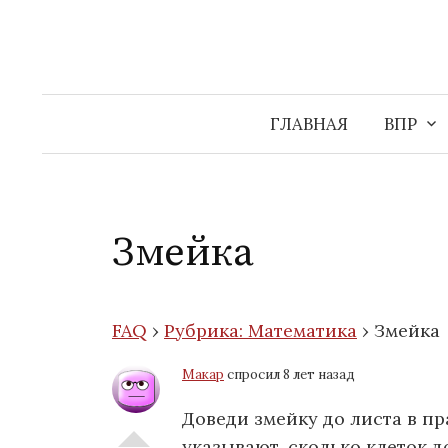
Перейти
к
содержимому
ГЛАВНАЯ
ВПР
Змейка
FAQ
›
Рубрика: Математика
›
Змейка
Макар
спросил 8 лет назад
Доведи змейку до листа в п
указывают, сколько клеток д