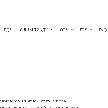
ГДЗ
ОЛИМПИАДЫ
ОГЭ
ЕГЭ
FAQ
равильном нижнем углу. Числа
олжна занимать змейка в строчках и