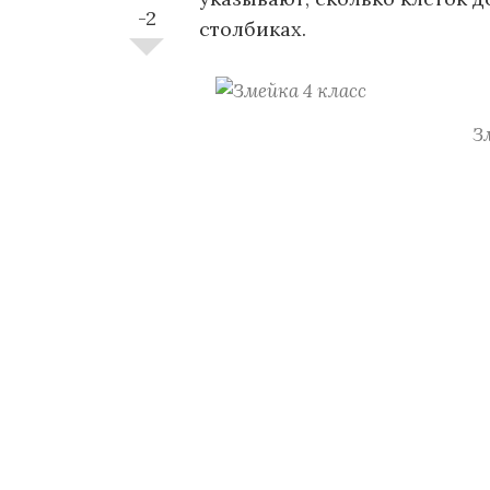
-2
столбиках.
Зм