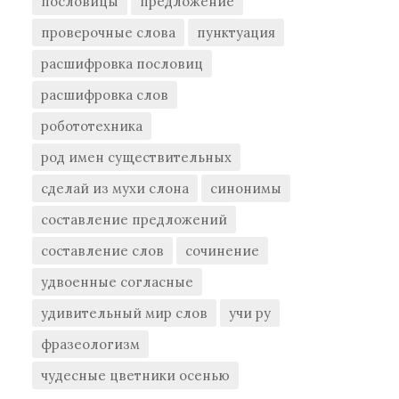
пословицы
предложение
проверочные слова
пунктуация
расшифровка пословиц
расшифровка слов
робототехника
род имен существительных
сделай из мухи слона
синонимы
составление предложений
составление слов
сочинение
удвоенные согласные
удивительный мир слов
учи ру
фразеологизм
чудесные цветники осенью