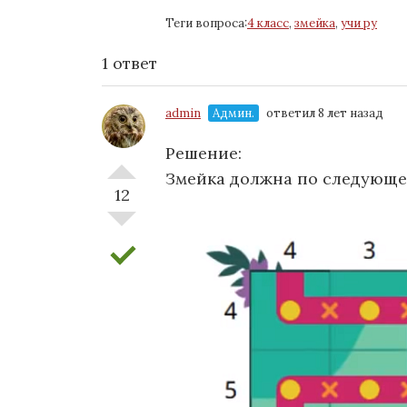
Теги вопроса:
4 класс
,
змейка
,
учи ру
1 ответ
admin
Админ.
ответил 8 лет назад
Решение:
Змейка должна по следующе
12