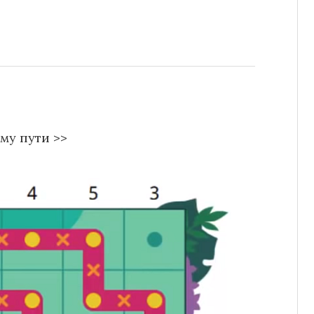
му пути >>