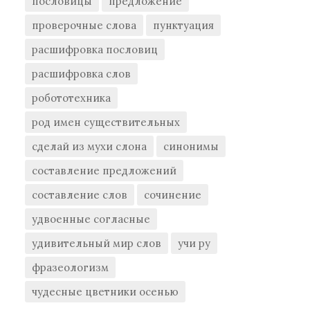
пословицы
предложение
проверочные слова
пунктуация
расшифровка пословиц
расшифровка слов
робототехника
род имен существительных
сделай из мухи слона
синонимы
составление предложений
составление слов
сочинение
удвоенные согласные
удивительный мир слов
учи ру
фразеологизм
чудесные цветники осенью