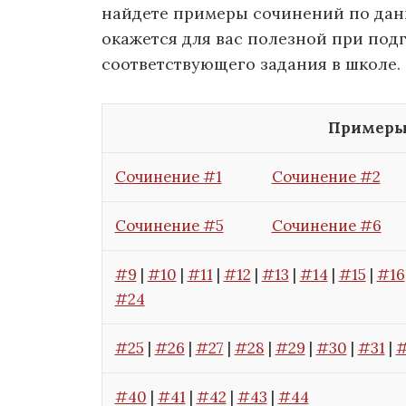
найдете примеры сочинений по дан
окажется для вас полезной при под
соответствующего задания в школе.
Примеры
Сочинение #1
Сочинение #2
Сочинение #5
Сочинение #6
#9
|
#10
|
#11
|
#12
|
#13
|
#14
|
#15
|
#16
#24
#25
|
#26
|
#27
|
#28
|
#29
|
#30
|
#31
|
#
#40
|
#41
|
#42
|
#43
|
#44