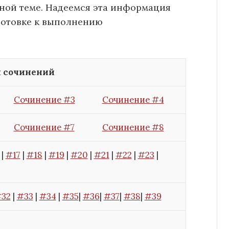
ной теме. Надеемся эта информация
готовке к выполнению
 сочинений
Сочинение #3
Сочинение #4
Сочинение #7
Сочинение #8
|
#17
|
#18
|
#19
|
#20
|
#21
|
#22
|
#23
|
32
|
#33
|
#34
|
#35
|
#36
|
#37
|
#38
|
#39