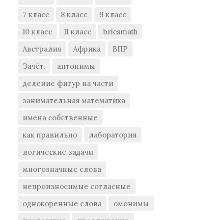
7 класс
8 класс
9 класс
10 класс
11 класс
bricsmath
Австралия
Африка
ВПР
Зачёт.
антонимы
деление фигур на части
занимательная математика
имена собственные
как правильно
лаборатория
логические задачи
многозначные слова
непроизносимые согласные
однокоренные слова
омонимы