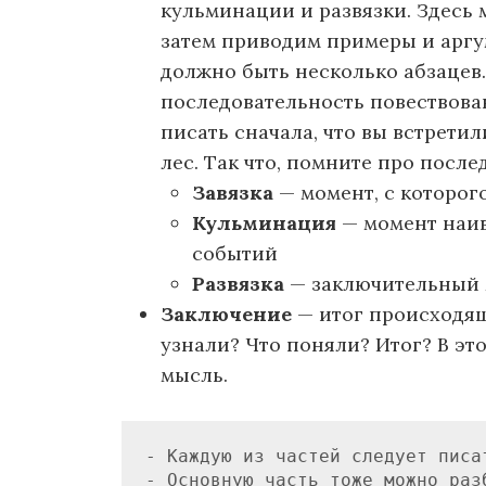
кульминации и развязки. Здесь
затем приводим примеры и аргум
должно быть несколько абзацев.
последовательность повествовани
писать сначала, что вы встретил
лес. Так что, помните про после
Завязка
— момент, с которог
Кульминация
— момент наив
событий
Развязка
— заключительный 
Заключение
— итог происходящ
узнали? Что поняли? Итог? В эт
мысль.
- Каждую из частей следует писат