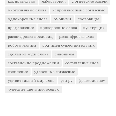
как правильно
лаборатория
логические задачи
многозначные слова
непроизносимые согласные
однокоренные слова
омонимы
пословицы
предложение
проверочные слова
пунктуация
расшифровка пословиц
расшифровка слов
робототехника
род имен существительных
сделай из мухи слона
синонимы
составление предложений
составление слов
сочинение
удвоенные согласные
удивительный мир слов
учи ру
фразеологизм
чудесные цветники осенью