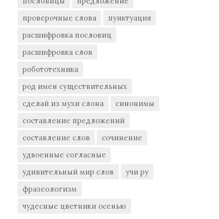
пословицы
предложение
проверочные слова
пунктуация
расшифровка пословиц
расшифровка слов
робототехника
род имен существительных
сделай из мухи слона
синонимы
составление предложений
составление слов
сочинение
удвоенные согласные
удивительный мир слов
учи ру
фразеологизм
чудесные цветники осенью