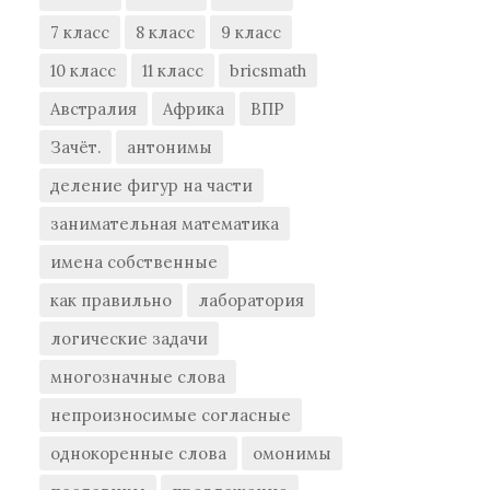
7 класс
8 класс
9 класс
10 класс
11 класс
bricsmath
Австралия
Африка
ВПР
Зачёт.
антонимы
деление фигур на части
занимательная математика
имена собственные
как правильно
лаборатория
логические задачи
многозначные слова
непроизносимые согласные
однокоренные слова
омонимы