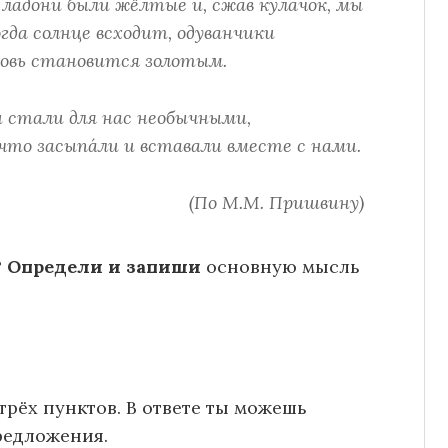
 ладони были жёлтые и, сжав кулачок, мы
огда солнце всходит, одуванчики
вновь становится золотым.
и стали для нас необычными,
то засыпа́ли и вставали вместе с нами.
(По М.М. Пришвину)
?
Определи и запиши
основную мысль
трёх пунктов. В ответе ты можешь
редложения.