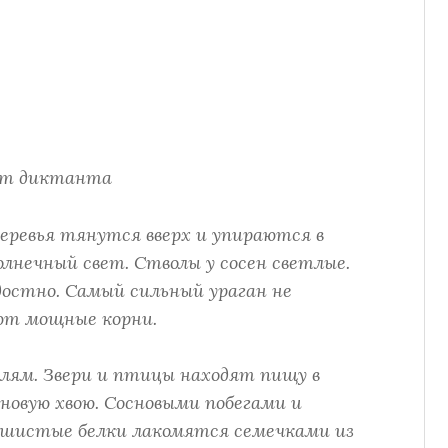
ст диктанта
деревья тянутся вверх и упираются в
олнечный свет. Стволы у сосен светлые.
достно. Самый сильный ураган не
ют мощные корни.
лям. Звери и птицы находят пищу в
сновую хвою. Сосновыми побегами и
Пушистые белки лакомятся семечками из