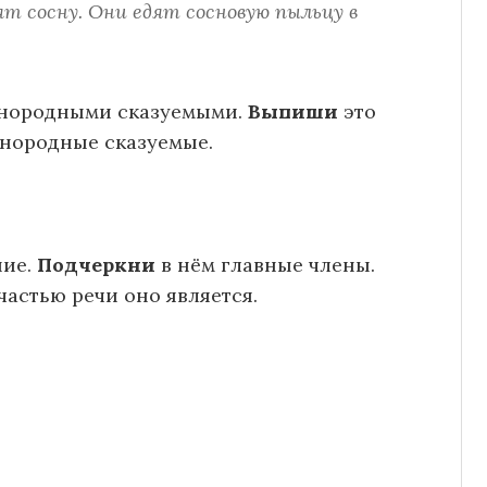
т сосну. Они едят сосновую пыльцу в
днородными сказуемыми.
Выпиши
это
нородные сказуемые.
ние.
Подчеркни
в нём главные члены.
 частью речи оно является.