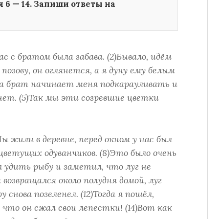
 6 — 14. Запиши ответы на
нас с братом была забава. (2)Бывало, идём
 позову, он оглянется, а я дуну ему белым
гда брат начинает меня подкарауливать и
унет. (5)Так мы эти созревшие цветки
Мы жили в деревне, перед окном у нас был
цветущих одуванчиков. (8)Это было очень
л удить рыбу и заметил, что луг не
я возвращался около полудня домой, луг
у снова позеленел. (12)Тогда я пошёл,
 что он сжал свои лепестки! (14)Вот как