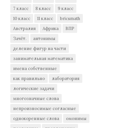
7 класс
8 класс
9 класс
10 класс
11 класс
bricsmath
Австралия
Африка
ВПР
Зачёт.
антонимы
деление фигур на части
занимательная математика
имена собственные
как правильно
лаборатория
логические задачи
многозначные слова
непроизносимые согласные
однокоренные слова
омонимы