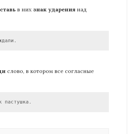
ставь
в них
знак ударения
над
ждали.
ди
слово, в котором все согласные
к пастушка.