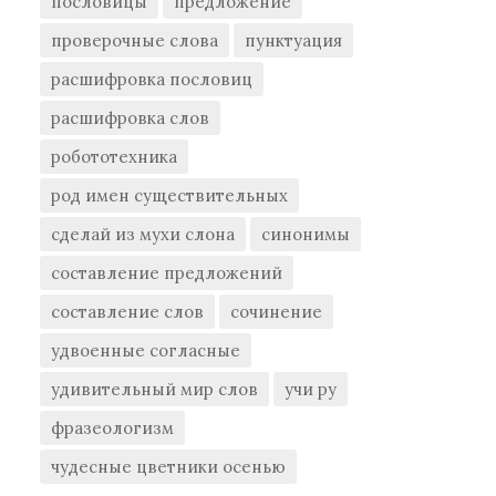
пословицы
предложение
проверочные слова
пунктуация
расшифровка пословиц
расшифровка слов
робототехника
род имен существительных
сделай из мухи слона
синонимы
составление предложений
составление слов
сочинение
удвоенные согласные
удивительный мир слов
учи ру
фразеологизм
чудесные цветники осенью