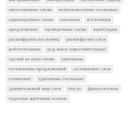
многозначные слова
непроизносимые согласные
однокоренные слова
омонимы
пословицы
предложение
проверочные слова
пунктуация
расшифровка пословиц
расшифровка слов
робототехника
род имен существительных
сделай из мухи слона
синонимы
составление предложений
составление слов
сочинение
удвоенные согласные
удивительный мир слов
учи ру
фразеологизм
чудесные цветники осенью