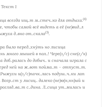
Текст 1
(4)
а всегда ищ..т м..стеч..ко для отдыха.
е, чтобы самой всё видеть а её (не)вид..л
(3)
жуха д..вно от..скала
.
ора было перед..хну́ть но лисица
нь много мышей в пол..! Чере(з/с) сне(г/к)
 доб..ралась до добыч.. и сначала играла с
ред ней на ж..вот пойма..т – отпуст..т.
Рыжухи и(з/с)пачк..лась подуш..ч..ки лап
. Возр..ст у лисиц.. далеко (не)ю(н,нн)ый и
рогляд..ва..т с..дина. Л..сица ут..милась и