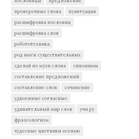
пословицы
предложение
проверочные слова
пунктуация
расшифровка пословиц
расшифровка слов
робототехника
род имен существительных
сделай из мухи слона
синонимы
составление предложений
составление слов
сочинение
удвоенные согласные
удивительный мир слов
учи ру
фразеологизм
чудесные цветники осенью