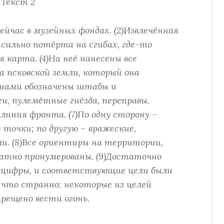
Текст 2
йчас в музейных фондах. (2)Извлечённая
 сильно потёрта на сгибах, где-то
я карта. (4)На неё нанесены все
 псковской земли, который она
ашами обозначены штабы и
, пулемётные гнёзда, переправы.
линия фронта. (7)По одну сторону –
 точки; по другую – вражеские,
и. (8)Все ориентиры на территории,
ратно пронумерованы. (9)Достаточно
 цифры, и соответствующие цели были
т что странно: некоторые из целей
прещено вести огонь.