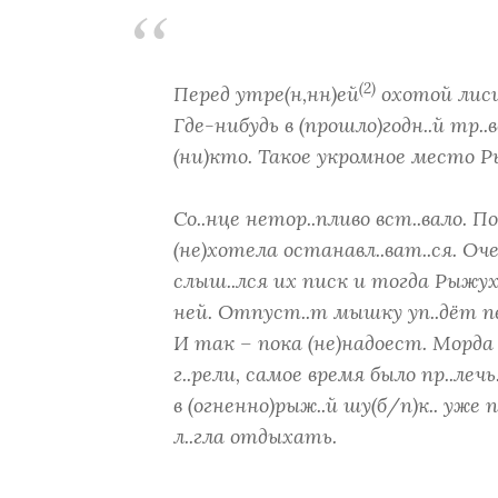
(2)
Перед утре(н,нн)ей
охотой лисиц
Где-нибудь в (прошло)годн..й тр..в
(ни)кто. Такое укромное место Ры
Со..нце нетор..пливо вст..вало. П
(не)хотела останавл..ват..ся. Оче
слыш..лся их писк и тогда Рыжуха
ней. Отпуст..т мышку уп..дёт пе
И так – пока (не)надоест. Морда 
г..рели, самое время было пр..лечь
в (огненно)рыж..й шу(б/п)к.. уже п
л..гла отдыхать.