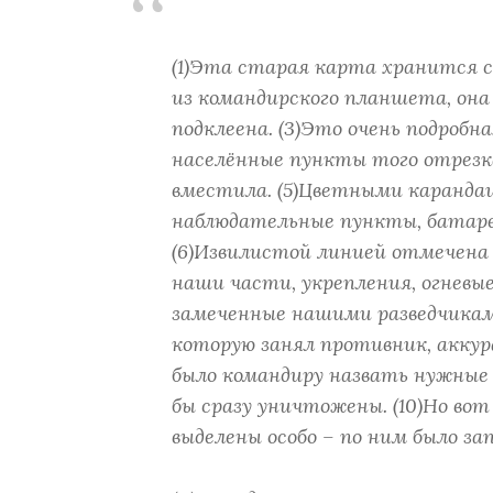
(1)Эта старая карта хранится се
из командирского планшета, она
подклеена. (3)Это очень подробна
населённые пункты того отрезка
вместила. (5)Цветными каранд
наблюдательные пункты, батареи
(6)Извилистой линией отмечена 
наши части, укрепления, огневые
замеченные нашими разведчикам
которую занял противник, акку
было командиру назвать нужные
бы сразу уничтожены. (10)Но во
выделены особо – по ним было за