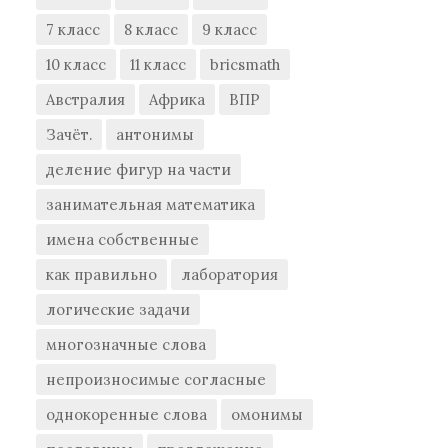
7 класс
8 класс
9 класс
10 класс
11 класс
bricsmath
Австралия
Африка
ВПР
Зачёт.
антонимы
деление фигур на части
занимательная математика
имена собственные
как правильно
лаборатория
логические задачи
многозначные слова
непроизносимые согласные
однокоренные слова
омонимы