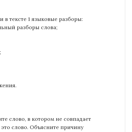
 в тексте 1 языковые разборы:
льный разборы слова;
;
жения.
те слово, в котором не совпадает
 это слово. Объясните причину