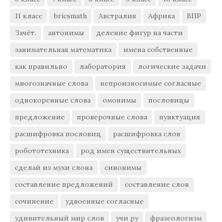
11 класс
bricsmath
Австралия
Африка
ВПР
Зачёт.
антонимы
деление фигур на части
занимательная математика
имена собственные
как правильно
лаборатория
логические задачи
многозначные слова
непроизносимые согласные
однокоренные слова
омонимы
пословицы
предложение
проверочные слова
пунктуация
расшифровка пословиц
расшифровка слов
робототехника
род имен существительных
сделай из мухи слона
синонимы
составление предложений
составление слов
сочинение
удвоенные согласные
удивительный мир слов
учи ру
фразеологизм