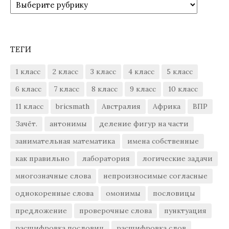
Рубрики
ТЕГИ
1 класс
2 класс
3 класс
4 класс
5 класс
6 класс
7 класс
8 класс
9 класс
10 класс
11 класс
bricsmath
Австралия
Африка
ВПР
Зачёт.
антонимы
деление фигур на части
занимательная математика
имена собственные
как правильно
лаборатория
логические задачи
многозначные слова
непроизносимые согласные
однокоренные слова
омонимы
пословицы
предложение
проверочные слова
пунктуация
расшифровка пословиц
расшифровка слов