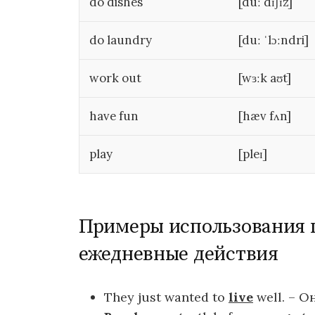
do dishes
[duː dɪʃɪz]
do laundry
[duː ˈlɔːndri]
work out
[wɜːk aʊt]
have fun
[hæv fʌn]
play
[pleɪ]
Примеры использования 
ежедневные действия
They just wanted to
live
well. – О