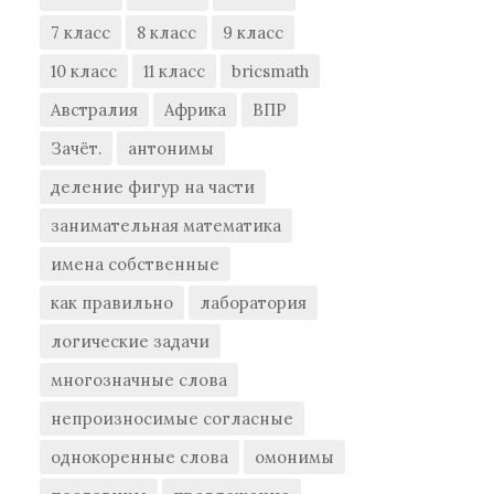
7 класс
8 класс
9 класс
10 класс
11 класс
bricsmath
Австралия
Африка
ВПР
Зачёт.
антонимы
деление фигур на части
занимательная математика
имена собственные
как правильно
лаборатория
логические задачи
многозначные слова
непроизносимые согласные
однокоренные слова
омонимы