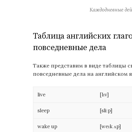
Каждодневные де
Таблица английских глаг
повседневные дела
Также представим в виде таблицы с
повседневные дела на английском я
live
[lɪv]
sleep
[sliːp]
wake up
[weɪk ʌp]