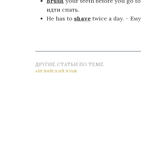
Brush
your teeth before you go t
идти спать.
He has to
shave
twice a day. – Ем
ДРУГИЕ СТАТЬИ ПО ТЕМЕ
АНГЛИЙСКИЙ ЯЗЫК