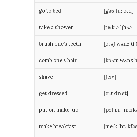
go to bed
[gəʊ tuː bɛd]
take a shower
[teɪk ə ˈʃaʊə]
brush one’s teeth
[brʌʃ wʌnz tiː
comb one’s hair
[kəʊm wʌnz h
shave
[ʃeɪv]
get dressed
[gɛt drɛst]
put on make-up
[pʊt ɒn ˈmeɪk
make breakfast
[meɪk ˈbrɛkfəs