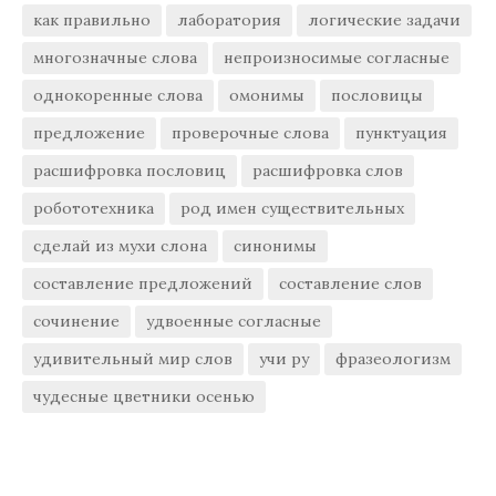
как правильно
лаборатория
логические задачи
многозначные слова
непроизносимые согласные
однокоренные слова
омонимы
пословицы
предложение
проверочные слова
пунктуация
расшифровка пословиц
расшифровка слов
робототехника
род имен существительных
сделай из мухи слона
синонимы
составление предложений
составление слов
сочинение
удвоенные согласные
удивительный мир слов
учи ру
фразеологизм
чудесные цветники осенью