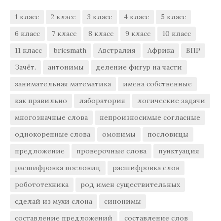
1 класс
2 класс
3 класс
4 класс
5 класс
6 класс
7 класс
8 класс
9 класс
10 класс
11 класс
bricsmath
Австралия
Африка
ВПР
Зачёт.
антонимы
деление фигур на части
занимательная математика
имена собственные
как правильно
лаборатория
логические задачи
многозначные слова
непроизносимые согласные
однокоренные слова
омонимы
пословицы
предложение
проверочные слова
пунктуация
расшифровка пословиц
расшифровка слов
робототехника
род имен существительных
сделай из мухи слона
синонимы
составление предложений
составление слов