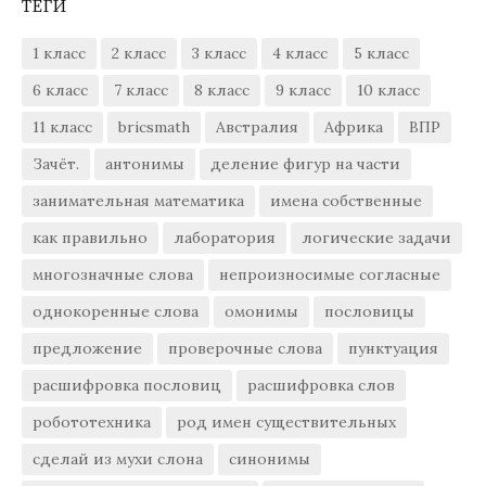
ТЕГИ
1 класс
2 класс
3 класс
4 класс
5 класс
6 класс
7 класс
8 класс
9 класс
10 класс
11 класс
bricsmath
Австралия
Африка
ВПР
Зачёт.
антонимы
деление фигур на части
занимательная математика
имена собственные
как правильно
лаборатория
логические задачи
многозначные слова
непроизносимые согласные
однокоренные слова
омонимы
пословицы
предложение
проверочные слова
пунктуация
расшифровка пословиц
расшифровка слов
робототехника
род имен существительных
сделай из мухи слона
синонимы