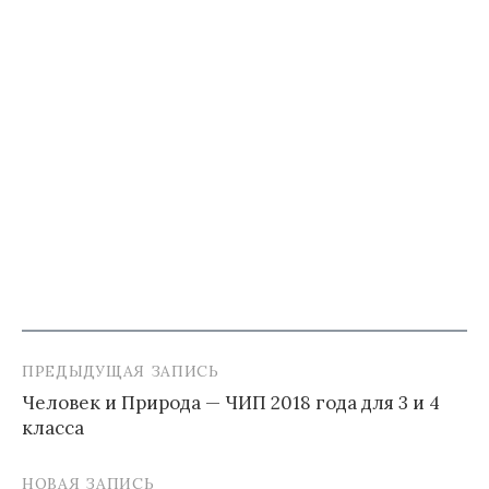
ПРЕДЫДУЩАЯ ЗАПИСЬ
Навигация
Человек и Природа — ЧИП 2018 года для 3 и 4
по
класса
записям
НОВАЯ ЗАПИСЬ