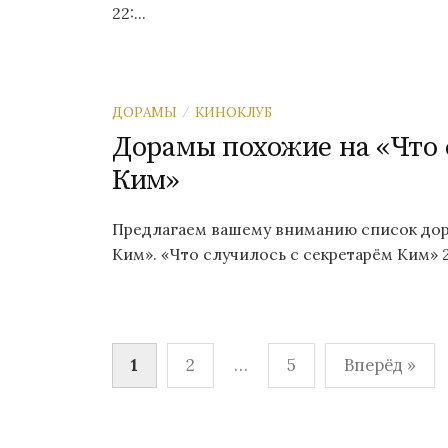
22:...
ДОРАМЫ
КИНОКЛУБ
/
Дорамы похожие на «Что 
Ким»
Предлагаем вашему вниманию список дора
Ким». «Что случилось с секретарём Ким» 2
Навигация
1
2
…
5
Вперёд »
по
записям