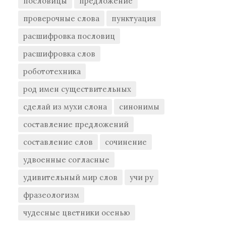
пословицы
предложение
проверочные слова
пунктуация
расшифровка пословиц
расшифровка слов
робототехника
род имен существительных
сделай из мухи слона
синонимы
составление предложений
составление слов
сочинение
удвоенные согласные
удивительный мир слов
учи ру
фразеологизм
чудесные цветники осенью