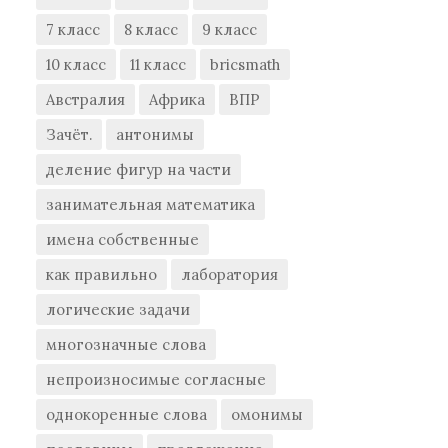
7 класс
8 класс
9 класс
10 класс
11 класс
bricsmath
Австралия
Африка
ВПР
Зачёт.
антонимы
деление фигур на части
занимательная математика
имена собственные
как правильно
лаборатория
логические задачи
многозначные слова
непроизносимые согласные
однокоренные слова
омонимы