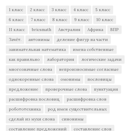
1 класс
2 класс
3 класс
4 класс
5 класс
6 класс
7 класс
8 класс
9 класс
10 класс
11 класс
bricsmath
Австралия
Африка
ВПР
Зачёт.
антонимы
деление фигур на части
занимательная математика
имена собственные
как правильно
лаборатория
логические задачи
многозначные слова
непроизносимые согласные
однокоренные слова
омонимы
пословицы
предложение
проверочные слова
пунктуация
расшифровка пословиц
расшифровка слов
робототехника
род имен существительных
сделай из мухи слона
синонимы
составление предложений
составление слов