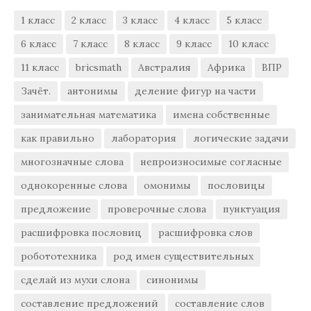
1 класс
2 класс
3 класс
4 класс
5 класс
6 класс
7 класс
8 класс
9 класс
10 класс
11 класс
bricsmath
Австралия
Африка
ВПР
Зачёт.
антонимы
деление фигур на части
занимательная математика
имена собственные
как правильно
лаборатория
логические задачи
многозначные слова
непроизносимые согласные
однокоренные слова
омонимы
пословицы
предложение
проверочные слова
пунктуация
расшифровка пословиц
расшифровка слов
робототехника
род имен существительных
сделай из мухи слона
синонимы
составление предложений
составление слов