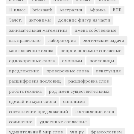
11 класс
bricsmath
Австралия
Африка
ВПР
Зачёт.
антонимы
деление фигур на части
занимательная математика
имена собственные
как правильно
лаборатория
логические задачи
многозначные слова
непроизносимые согласные
однокоренные слова
омонимы
пословицы
предложение
проверочные слова
пунктуация
расшифровка пословиц
расшифровка слов
робототехника
род имен существительных
сделай из мухи слона
синонимы
составление предложений
составление слов
сочинение
удвоенные согласные
удивительный мир слов
учи ру
фразеологизм