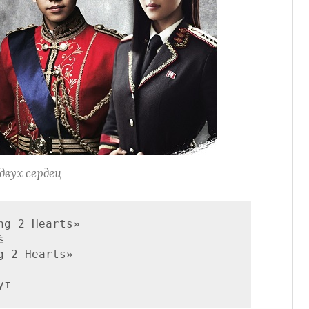
двух сердец
g 2 Hearts»



 2 Hearts»
