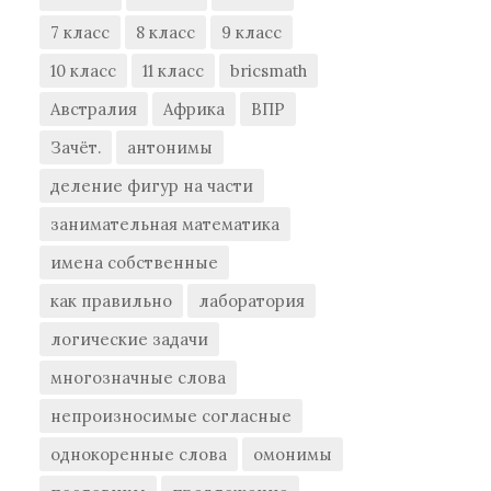
7 класс
8 класс
9 класс
10 класс
11 класс
bricsmath
Австралия
Африка
ВПР
Зачёт.
антонимы
деление фигур на части
занимательная математика
имена собственные
как правильно
лаборатория
логические задачи
многозначные слова
непроизносимые согласные
однокоренные слова
омонимы