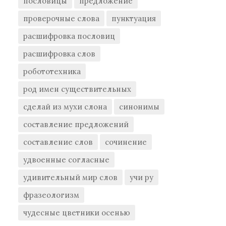
пословицы
предложение
проверочные слова
пунктуация
расшифровка пословиц
расшифровка слов
робототехника
род имен существительных
сделай из мухи слона
синонимы
составление предложений
составление слов
сочинение
удвоенные согласные
удивительный мир слов
учи ру
фразеологизм
чудесные цветники осенью