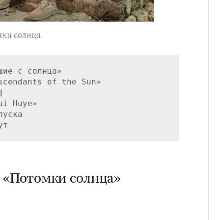
ки солнца
ие с солнца»

scendants of the Sun»



i Huye»

уска

 «Потомки солнца»