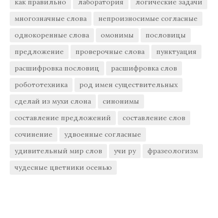
как правильно
лаборатория
логические задачи
многозначные слова
непроизносимые согласные
однокоренные слова
омонимы
пословицы
предложение
проверочные слова
пунктуация
расшифровка пословиц
расшифровка слов
робототехника
род имен существительных
сделай из мухи слона
синонимы
составление предложений
составление слов
сочинение
удвоенные согласные
удивительный мир слов
учи ру
фразеологизм
чудесные цветники осенью