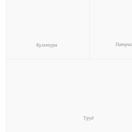
Патри
Культура
Труд