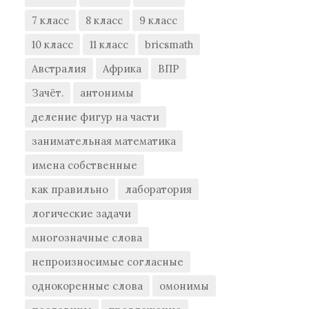
7 класс
8 класс
9 класс
10 класс
11 класс
bricsmath
Австралия
Африка
ВПР
Зачёт.
антонимы
деление фигур на части
занимательная математика
имена собственные
как правильно
лаборатория
логические задачи
многозначные слова
непроизносимые согласные
однокоренные слова
омонимы