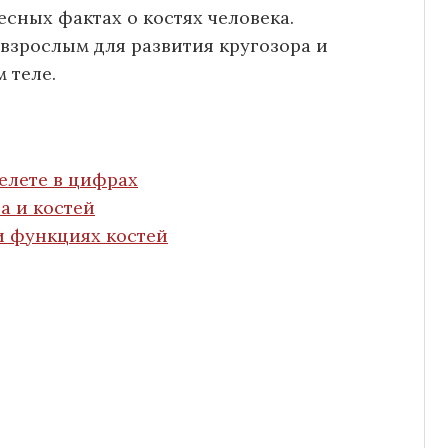
есных фактах о костях человека.
взрослым для развития кругозора и
 теле.
елете в цифрах
а и костей
и функциях костей