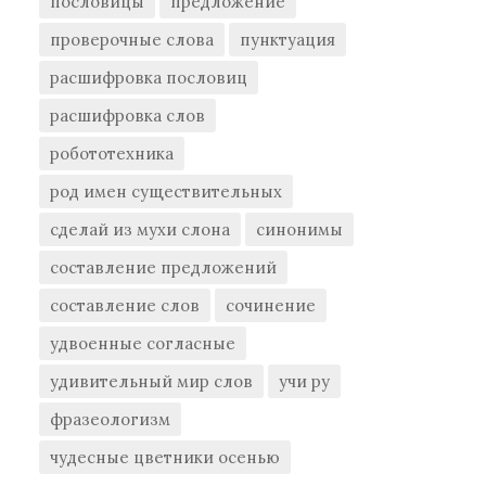
пословицы
предложение
проверочные слова
пунктуация
расшифровка пословиц
расшифровка слов
робототехника
род имен существительных
сделай из мухи слона
синонимы
составление предложений
составление слов
сочинение
удвоенные согласные
удивительный мир слов
учи ру
фразеологизм
чудесные цветники осенью