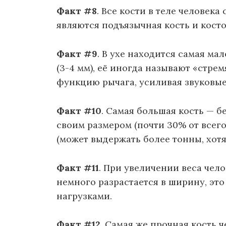
Факт #8
. Все кости в теле человек
являются подъязычная кость и косто
Факт #9
. В ухе находится самая ма
(3-4 мм), её иногда называют «стре
функцию рычага, усиливая звуковые
Факт #10
. Самая большая кость — б
своим размером (почти 30% от всего
(может выдержать более тонны, хотя
Факт #11
. При увеличении веса чело
немного разрастается в ширину, это
нагрузками.
Факт #12
. Самая же прочная кость 