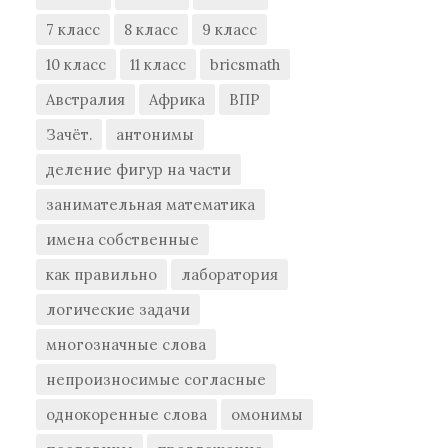
7 класс
8 класс
9 класс
10 класс
11 класс
bricsmath
Австралия
Африка
ВПР
Зачёт.
антонимы
деление фигур на части
занимательная математика
имена собственные
как правильно
лаборатория
логические задачи
многозначные слова
непроизносимые согласные
однокоренные слова
омонимы