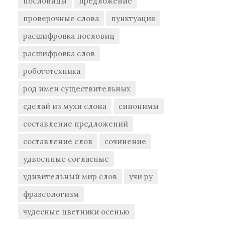
пословицы
предложение
проверочные слова
пунктуация
расшифровка пословиц
расшифровка слов
робототехника
род имен существительных
сделай из мухи слона
синонимы
составление предложений
составление слов
сочинение
удвоенные согласные
удивительный мир слов
учи ру
фразеологизм
чудесные цветники осенью