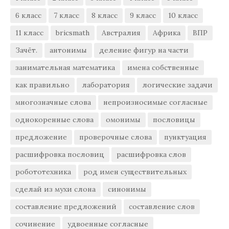
6 класс
7 класс
8 класс
9 класс
10 класс
11 класс
bricsmath
Австралия
Африка
ВПР
Зачёт.
антонимы
деление фигур на части
занимательная математика
имена собственные
как правильно
лаборатория
логические задачи
многозначные слова
непроизносимые согласные
однокоренные слова
омонимы
пословицы
предложение
проверочные слова
пунктуация
расшифровка пословиц
расшифровка слов
робототехника
род имен существительных
сделай из мухи слона
синонимы
составление предложений
составление слов
сочинение
удвоенные согласные