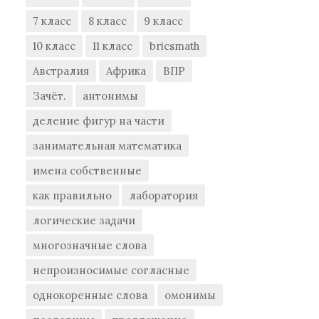
7 класс
8 класс
9 класс
10 класс
11 класс
bricsmath
Австралия
Африка
ВПР
Зачёт.
антонимы
деление фигур на части
занимательная математика
имена собственные
как правильно
лаборатория
логические задачи
многозначные слова
непроизносимые согласные
однокоренные слова
омонимы