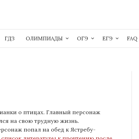
ГДЗ
ОЛИМПИАДЫ
ОГЭ
ЕГЭ
FAQ
Бианки о птицах. Главный персонаж
лся на свою трудную жизнь.
ерсонаж попал на обед к Ястребу-
в
список литературы к прочтению после