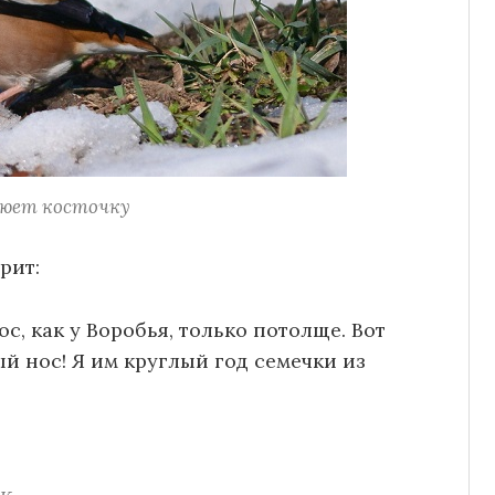
люет косточку
рит:
ос, как у Воробья, только потолще. Вот
й нос! Я им круглый год семечки из