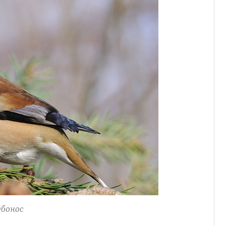
убонос