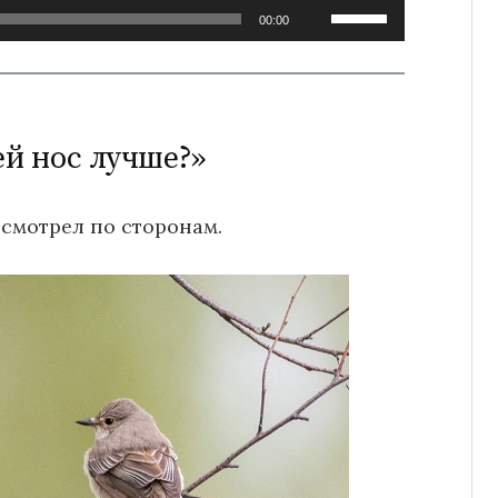
Используйте
00:00
клавиши
вверх/
вниз,
чтобы
ей нос лучше?»
увеличить
или
 смотрел по сторонам.
уменьшить
громкость.