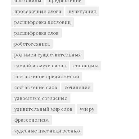
пословицы
предложение
проверочные слова
пунктуация
расшифровка пословиц
расшифровка слов
робототехника
род имен существительных
сделай из мухи слона
синонимы
составление предложений
составление слов
сочинение
удвоенные согласные
удивительный мир слов
учи ру
фразеологизм
чудесные цветники осенью