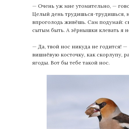
— Очень уж мне утомительно, — гово
Целый день трудишься-трудишься, ни
впроголодь живёшь. Сам подумай: с
сытым быть. А зёрнышки клевать я н
— Да, твой нос никуда не годится! —
вишнёвую косточку, как скорлупу, 
ягоды. Вот бы тебе такой нос.