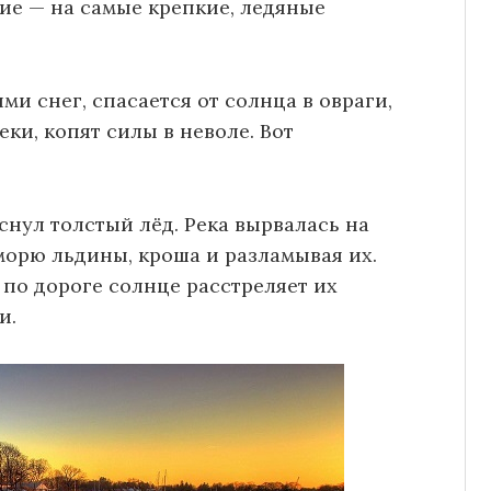
ие — на самые крепкие, ледяные
ями снег, спасается от солнца в овраги,
ки, копят силы в неволе. Вот
снул толстый лёд. Река вырвалась на
морю льдины, кроша и разламывая их.
 по дороге солнце расстреляет их
и.