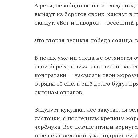
А реки, освободившись от льда, под
выйдут из берегов своих, хлынут в 
скажут: «Вот и паводок — весенний 
Это вторая великая победа солнца, в
В полях уже ни следа не останется о
свои берега, а зима ещё всё не захоч
контратаки — насылать свои мороз
отряды её снега ещё долго будут пря
склонам оврагов.
Закукует кукушка, лес закутается з
ласточки, с последним крепким мор
черёмуха. Все певчие птицы вернутс
прячась в зелёной, уже подросшей 