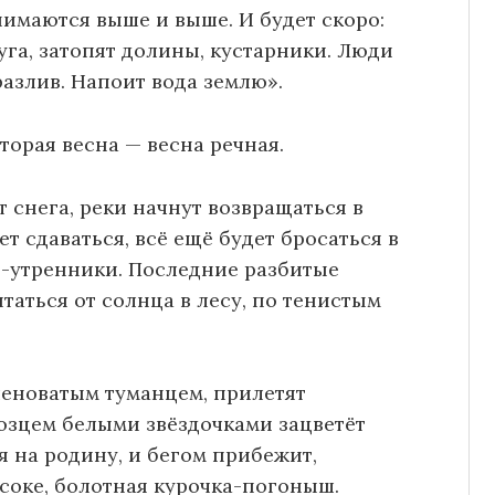
нимаются выше и выше. И будет скоро:
луга, затопят долины, кустарники. Люди
разлив. Напоит вода землю».
торая весна — весна речная.
т снега, реки начнут возвращаться в
ет сдаваться, всё ещё будет бросаться в
ы-утренники. Последние разбитые
таться от солнца в лесу, по тенистым
еленоватым туманцем, прилетят
озцем белыми звёздочками зацветёт
я на родину, и бегом прибежит,
осоке, болотная курочка-погоныш.