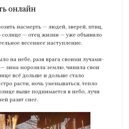
ть онлайн
розить насмерть — людей, зверей, птиц,
Но солнце — отец жизни — уже объявило
тельное весеннее наступление.
ыло на небе, разя врага своими лучами-
 — зима морозила землю, чинила свои
нце всё дольше и дольше стало
ыстро расти, ночь уменьшаться, тепло
олнце выше поднимается в небо, лучи
ей разят снег.