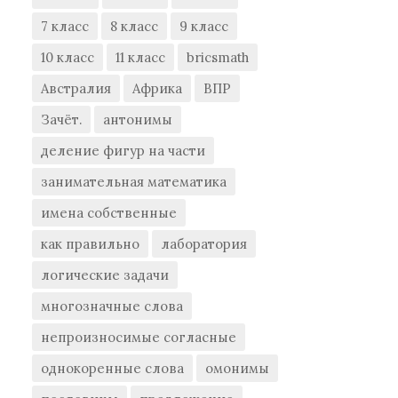
7 класс
8 класс
9 класс
10 класс
11 класс
bricsmath
Австралия
Африка
ВПР
Зачёт.
антонимы
деление фигур на части
занимательная математика
имена собственные
как правильно
лаборатория
логические задачи
многозначные слова
непроизносимые согласные
однокоренные слова
омонимы