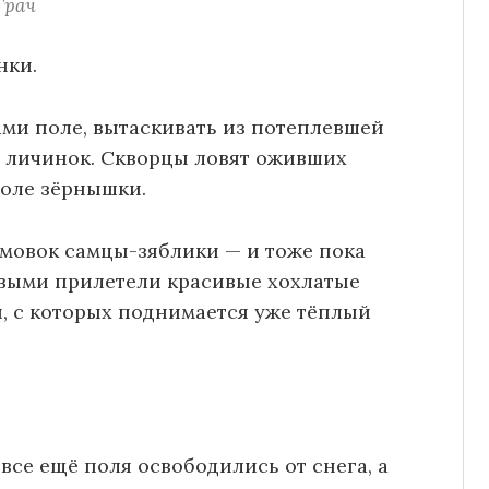
Грач
нки.
ами поле, вытаскивать из потеплевшей
х личинок. Скворцы ловят оживших
поле зёрнышки.
мовок самцы-зяблики — и тоже пока
ервыми прилетели красивые хохлатые
, с которых поднимается уже тёплый
 все ещё поля освободились от снега, а