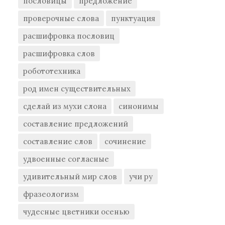
пословицы
предложение
проверочные слова
пунктуация
расшифровка пословиц
расшифровка слов
робототехника
род имен существительных
сделай из мухи слона
синонимы
составление предложений
составление слов
сочинение
удвоенные согласные
удивительный мир слов
учи ру
фразеологизм
чудесные цветники осенью