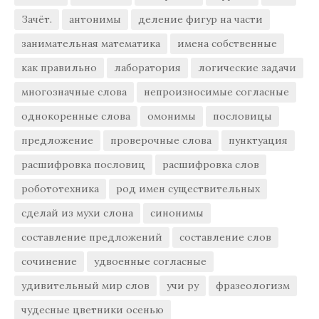
Зачёт.
антонимы
деление фигур на части
занимательная математика
имена собственные
как правильно
лаборатория
логические задачи
многозначные слова
непроизносимые согласные
однокоренные слова
омонимы
пословицы
предложение
проверочные слова
пунктуация
расшифровка пословиц
расшифровка слов
робототехника
род имен существительных
сделай из мухи слона
синонимы
составление предложений
составление слов
сочинение
удвоенные согласные
удивительный мир слов
учи ру
фразеологизм
чудесные цветники осенью