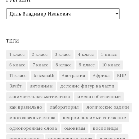
РУБРИКИ
Рубрики
ТЕГИ
1 класс
2 класс
3 класс
4 класс
5 класс
6 класс
7 класс
8 класс
9 класс
10 класс
11 класс
bricsmath
Австралия
Африка
ВПР
Зачёт.
антонимы
деление фигур на части
занимательная математика
имена собственные
как правильно
лаборатория
логические задачи
многозначные слова
непроизносимые согласные
однокоренные слова
омонимы
пословицы
предложение
проверочные слова
пунктуация