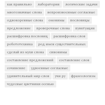
как правильно
лаборатория
логические задачи
многозначные слова
непроизносимые согласные
однокоренные слова
омонимы
пословицы
предложение
проверочные слова
пунктуация
расшифровка пословиц
расшифровка слов
робототехника
род имен существительных
сделай из мухи слона
синонимы
составление предложений
составление слов
сочинение
удвоенные согласные
удивительный мир слов
учи ру
фразеологизм
чудесные цветники осенью