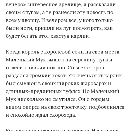
вечером интересное зрелище, и рассказали
своим слугам, а те разнесли эту новость по
всему дворцу. И вечером все, у кого только
были ноги, пришли на луг посмотреть, как
будет бегать этот хвастун карлик.
Когда король с королевой сели на свои места,
Маленький Мук вышел на середину луга и
отвесил низкий поклон. Со всех сторон
раздался громкий хохот. Уж очень этот карлик
был смешон в своих широких шароварах и
длинных-предлинных туфлях. Но Маленький
Мук нисколько не смутился. Он с гордым
видом оперся на свою тросточку, подбоченился
и спокойно ждал скорохода.
Вот наконец появился и скороход. Начальник