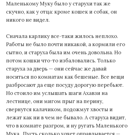
Маленькому Муку было у старухи так же
скучно, как у отца: кроме кошек и собак, он
никого не видел.
Сначала карлику все-таки жилось неплохо.
Работы не было почти никакой, а кормили его
сытно, и старуха была им очень довольна. Но
потом кошки что-то избаловались. Только
старуха за дверь — они сейчас же давай
носиться по комнатам как бешеные. Все вещи
разбросают да еще посуду дорогую перебьют.
Но стоило им услышать шаги Ахавзи на
лестнице, они мигом прыг на перину,
свернутся калачиком, подожмут хвосты и
лежат как ни в чем не бывало. А старуха видит,
что в комнате разгром, и ну ругать Маленького
Мука.. Пусть сколько хочет оправдывается —