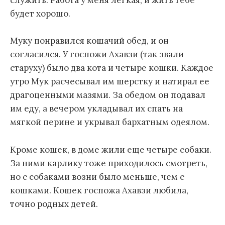
служить. Работа у меня легкая, и жить тебе
будет хорошо.
Муку понравился кошачий обед, и он
согласился. У госпожи Ахавзи (так звали
старуху) было два кота и четыре кошки. Каждое
утро Мук расчесывал им шерстку и натирал ее
драгоценными мазями. За обедом он подавал
им еду, а вечером укладывал их спать на
мягкой перине и укрывал бархатным одеялом.
Кроме кошек, в доме жили еще четыре собаки.
За ними карлику тоже приходилось смотреть,
но с собаками возни было меньше, чем с
кошками. Кошек госпожа Ахавзи любила,
точно родных детей.