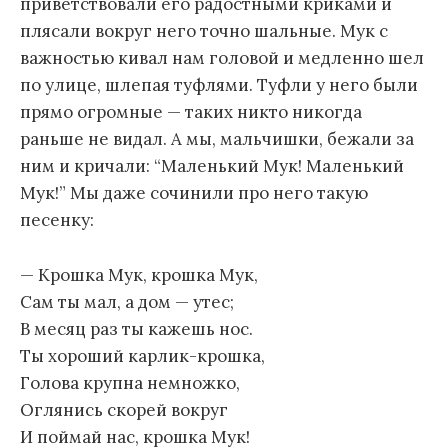
приветствовали его радостными криками и
плясали вокруг него точно шальные. Мук с
важностью кивал нам головой и медленно шел
по улице, шлепая туфлями. Туфли у него были
прямо огромные — таких никто никогда
раньше не видал. А мы, мальчишки, бежали за
ним и кричали: “Маленький Мук! Маленький
Мук!” Мы даже сочинили про него такую
песенку:
— Крошка Мук, крошка Мук,
Сам ты мал, а дом — утес;
В месяц раз ты кажешь нос.
Ты хороший карлик-крошка,
Голова крупна немножко,
Оглянись скорей вокруг
И поймай нас, крошка Мук!