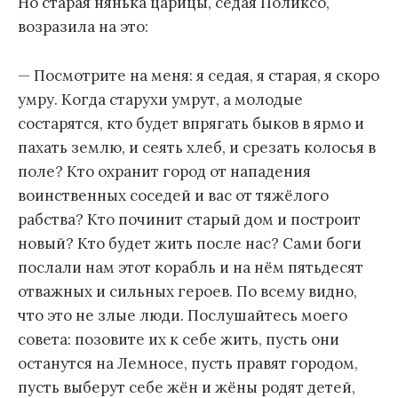
Но старая нянька царицы, седая Поликсо,
возразила на это:
— Посмотрите на меня: я седая, я старая, я скоро
умру. Когда старухи умрут, а молодые
состарятся, кто будет впрягать быков в ярмо и
пахать землю, и сеять хлеб, и срезать колосья в
поле? Кто охранит город от нападения
воинственных соседей и вас от тяжёлого
рабства? Кто починит старый дом и построит
новый? Кто будет жить после нас? Сами боги
послали нам этот корабль и на нём пятьдесят
отважных и сильных героев. По всему видно,
что это не злые люди. Послушайтесь моего
совета: позовите их к себе жить, пусть они
останутся на Лемносе, пусть правят городом,
пусть выберут себе жён и жёны родят детей,