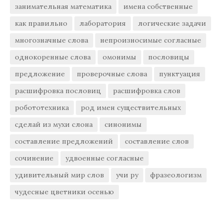
занимательная математика
имена собственные
как правильно
лаборатория
логические задачи
многозначные слова
непроизносимые согласные
однокоренные слова
омонимы
пословицы
предложение
проверочные слова
пунктуация
расшифровка пословиц
расшифровка слов
робототехника
род имен существительных
сделай из мухи слона
синонимы
составление предложений
составление слов
сочинение
удвоенные согласные
удивительный мир слов
учи ру
фразеологизм
чудесные цветники осенью