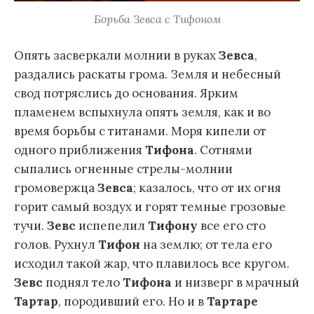
Борьба Зевса с Тифоном
Опять засверкали молнии в руках
Зевса
,
раздались раскаты грома. Земля и небесный
свод потряслись до основания. Ярким
пламенем вспыхнула опять земля, как и во
время борьбы с титанами. Моря кипели от
одного приближения
Тифона
. Сотнями
сыпались огненные стрелы-молнии
громовержца
Зевса
; казалось, что от их огня
горит самый воздух и горят темные грозовые
тучи.
Зевс
испепелил
Тифону
все его сто
голов. Рухнул
Тифон
на землю; от тела его
исходил такой жар, что плавилось все кругом.
Зевс
поднял тело
Тифона
и низверг в мрачный
Тартар
, породивший его. Но и в
Тартаре