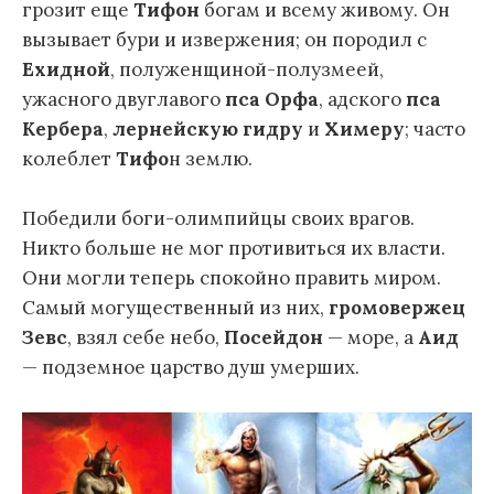
грозит еще
Тифон
богам и всему живому. Он
вызывает бури и извержения; он породил с
Ехидной
, полуженщиной-полузмеей,
ужасного двуглавого
пса Орфа
, адского
пса
Кербера
,
лернейскую гидру
и
Химеру
; часто
колеблет
Тифо
н землю.
Победили боги-олимпийцы своих врагов.
Никто больше не мог противиться их власти.
Они могли теперь спокойно править миром.
Самый могущественный из них,
громовержец
Зевс
, взял себе небо,
Посейдон
— море, а
Аид
— подземное царство душ умерших.