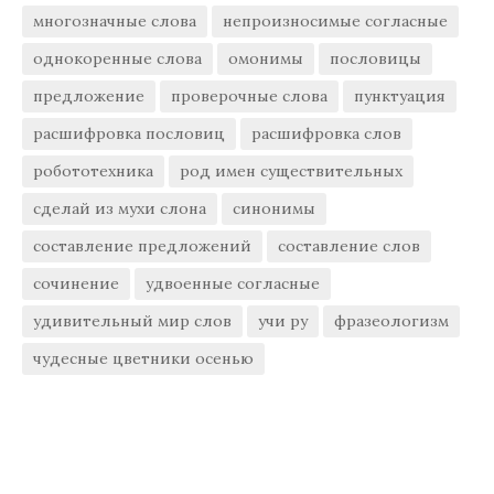
многозначные слова
непроизносимые согласные
однокоренные слова
омонимы
пословицы
предложение
проверочные слова
пунктуация
расшифровка пословиц
расшифровка слов
робототехника
род имен существительных
сделай из мухи слона
синонимы
составление предложений
составление слов
сочинение
удвоенные согласные
удивительный мир слов
учи ру
фразеологизм
чудесные цветники осенью