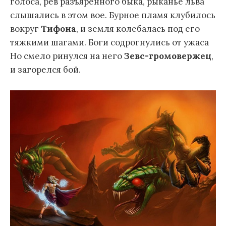
голоса, рев разъяренного быка, рыканье льва
слышались в этом вое. Бурное пламя клубилось
вокруг
Тифона
, и земля колебалась под его
тяжкими шагами. Боги содрогнулись от ужаса
Но смело ринулся на него
Зевс-громовержец
,
и загорелся бой.