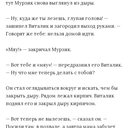
тут Мурзик снова выглянул из дыры.
— Ну, куда же ты лезешь, глупая голова! —
зашипел Виталик и загородил выход руками. —
Говорят же тебе: нельзя домой идти.
«Мяу!» — закричал Мурзик.
— Вот тебе и «мяу»! — передразнил его Виталик.
— Ну что мне теперь делать с тобой?
Он стал оглядываться вокруг и искать, чем бы
закрыть дыру. Рядом лежал кирпич. Виталик
поднял его и закрыл дыру кирпичом.
— Вот теперь не вылезешь, — сказал он. —
Посиди там, в подвале, а завтра мама забудет