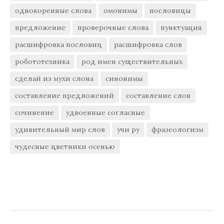
однокоренные слова
омонимы
пословицы
предложение
проверочные слова
пунктуация
расшифровка пословиц
расшифровка слов
робототехника
род имен существительных
сделай из мухи слона
синонимы
составление предложений
составление слов
сочинение
удвоенные согласные
удивительный мир слов
учи ру
фразеологизм
чудесные цветники осенью