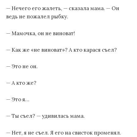
— Нечего его жалеть, — сказала мама. — Он
ведь не пожалел рыбку.
— Мамочка, он не виноват!
— Как же «не виноват»? А кто карася съел?
— Это не он.
— А кто же?
— Это я…
— Ты съел? — удивилась мама.
— Нет, я не съел. Я его на свисток променял.