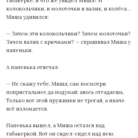
табакерке, и что же увидел Миша? И
колокольчики, и молоточки и валик, и колёса…
Миша удивился:
— Зачем эти колокольчики? Зачем молоточки?
Зачем валик с крючками? — спрашивал Миша у
папеньки.
А папенька отвечал:
— Не скажу тебе, Миша; сам посмотри
попристальнее да подумай: авось отгадаешь.
Только вот этой пружинки не трогай, а иначе
всё изломается.
Папенька вышел, а Миша остался над
табакеркой. Вот он сидел-сидел над нею,