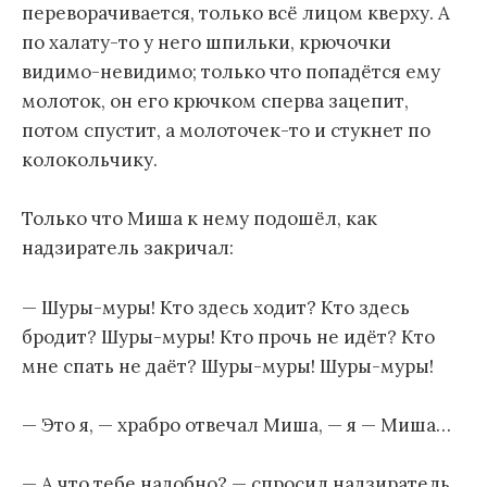
переворачивается, только всё лицом кверху. А
по халату-то у него шпильки, крючочки
видимо-невидимо; только что попадётся ему
молоток, он его крючком сперва зацепит,
потом спустит, а молоточек-то и стукнет по
колокольчику.
Только что Миша к нему подошёл, как
надзиратель закричал:
— Шуры-муры! Кто здесь ходит? Кто здесь
бродит? Шуры-муры! Кто прочь не идёт? Кто
мне спать не даёт? Шуры-муры! Шуры-муры!
— Это я, — храбро отвечал Миша, — я — Миша…
— А что тебе надобно? — спросил надзиратель.