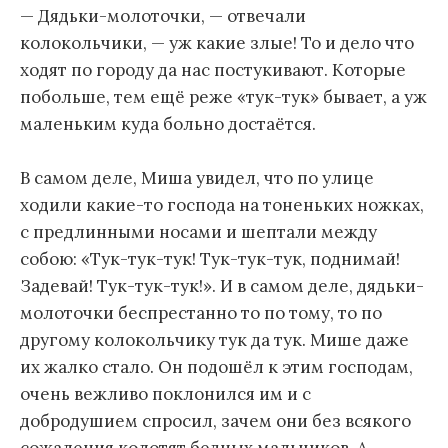
— Дядьки-молоточки, — отвечали
колокольчики, — уж какие злые! То и дело что
ходят по городу да нас постукивают. Которые
побольше, тем ещё реже «тук-тук» бывает, а уж
маленьким куда больно достаётся.
В самом деле, Миша увидел, что по улице
ходили какие-то господа на тоненьких ножках,
с предлинными носами и шептали между
собою: «Тук-тук-тук! Тук-тук-тук, поднимай!
Задевай! Тук-тук-тук!». И в самом деле, дядьки-
молоточки беспрестанно то по тому, то по
другому колокольчику тук да тук. Мише даже
их жалко стало. Он подошёл к этим господам,
очень вежливо поклонился им и с
добродушием спросил, зачем они без всякого