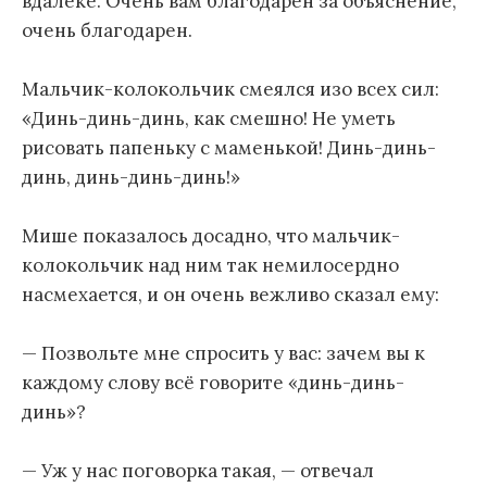
вдалеке. Очень вам благодарен за объяснение,
очень благодарен.
Мальчик-колокольчик смеялся изо всех сил:
«Динь-динь-динь, как смешно! Не уметь
рисовать папеньку с маменькой! Динь-динь-
динь, динь-динь-динь!»
Мише показалось досадно, что мальчик-
колокольчик над ним так немилосердно
насмехается, и он очень вежливо сказал ему:
— Позвольте мне спросить у вас: зачем вы к
каждому слову всё говорите «динь-динь-
динь»?
— Уж у нас поговорка такая, — отвечал