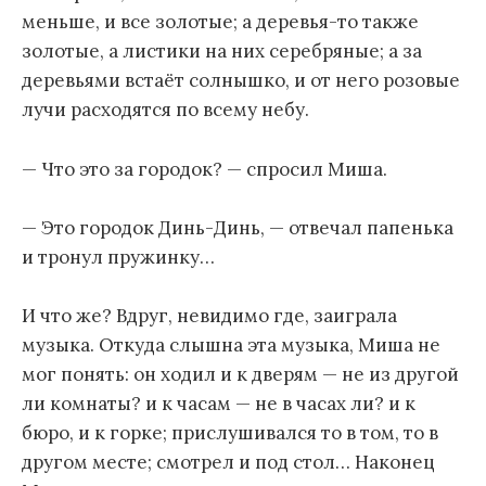
меньше, и все золотые; а деревья-то также
золотые, а листики на них серебряные; а за
деревьями встаёт солнышко, и от него розовые
лучи расходятся по всему небу.
— Что это за городок? — спросил Миша.
— Это городок Динь-Динь, — отвечал папенька
и тронул пружинку…
И что же? Вдруг, невидимо где, заиграла
музыка. Откуда слышна эта музыка, Миша не
мог понять: он ходил и к дверям — не из другой
ли комнаты? и к часам — не в часах ли? и к
бюро, и к горке; прислушивался то в том, то в
другом месте; смотрел и под стол… Наконец