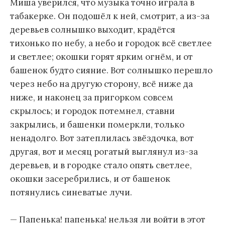
Миша уверился, что музыка точно играла в
табакерке. Он подошёл к ней, смотрит, а из-за
деревьев солнышко выходит, крадётся
тихонько по небу, а небо и городок всё светлее
и светлее; окошки горят ярким огнём, и от
башенок будто сияние. Вот солнышко перешло
через небо на другую сторону, всё ниже да
ниже, и наконец за пригорком совсем
скрылось; и городок потемнел, ставни
закрылись, и башенки померкли, только
ненадолго. Вот затеплилась звёздочка, вот
другая, вот и месяц рогатый выглянул из-за
деревьев, и в городке стало опять светлее,
окошки засеребрились, и от башенок
потянулись синеватые лучи.
— Папенька! папенька! нельзя ли войти в этот