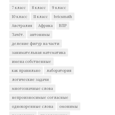
7 класс
8 класс
9 класс
10 класс
11 класс
bricsmath
Австралия
Африка
ВПР
Зачёт.
антонимы
деление фигур на части
занимательная математика
имена собственные
как правильно
лаборатория
логические задачи
многозначные слова
непроизносимые согласные
однокоренные слова
омонимы