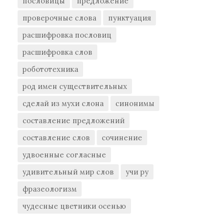
пословицы
предложение
проверочные слова
пунктуация
расшифровка пословиц
расшифровка слов
робототехника
род имен существительных
сделай из мухи слона
синонимы
составление предложений
составление слов
сочинение
удвоенные согласные
удивительный мир слов
учи ру
фразеологизм
чудесные цветники осенью