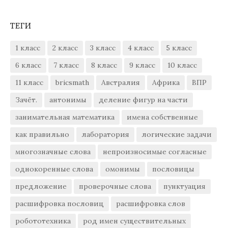
ТЕГИ
1 класс
2 класс
3 класс
4 класс
5 класс
6 класс
7 класс
8 класс
9 класс
10 класс
11 класс
bricsmath
Австралия
Африка
ВПР
Зачёт.
антонимы
деление фигур на части
занимательная математика
имена собственные
как правильно
лаборатория
логические задачи
многозначные слова
непроизносимые согласные
однокоренные слова
омонимы
пословицы
предложение
проверочные слова
пунктуация
расшифровка пословиц
расшифровка слов
робототехника
род имен существительных