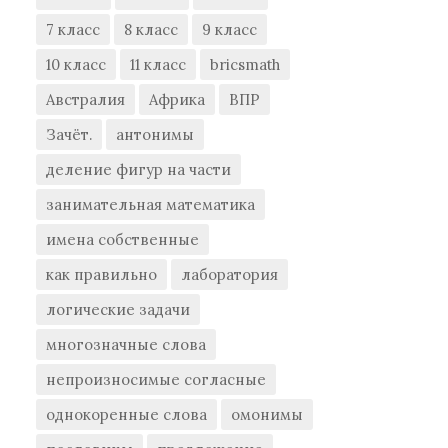
7 класс
8 класс
9 класс
10 класс
11 класс
bricsmath
Австралия
Африка
ВПР
Зачёт.
антонимы
деление фигур на части
занимательная математика
имена собственные
как правильно
лаборатория
логические задачи
многозначные слова
непроизносимые согласные
однокоренные слова
омонимы