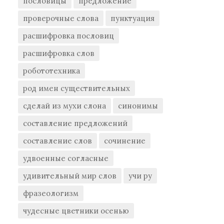
пословицы
предложение
проверочные слова
пунктуация
расшифровка пословиц
расшифровка слов
робототехника
род имен существительных
сделай из мухи слона
синонимы
составление предложений
составление слов
сочинение
удвоенные согласные
удивительный мир слов
учи ру
фразеологизм
чудесные цветники осенью