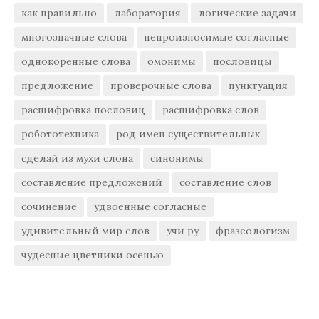
как правильно
лаборатория
логические задачи
многозначные слова
непроизносимые согласные
однокоренные слова
омонимы
пословицы
предложение
проверочные слова
пунктуация
расшифровка пословиц
расшифровка слов
робототехника
род имен существительных
сделай из мухи слона
синонимы
составление предложений
составление слов
сочинение
удвоенные согласные
удивительный мир слов
учи ру
фразеологизм
чудесные цветники осенью