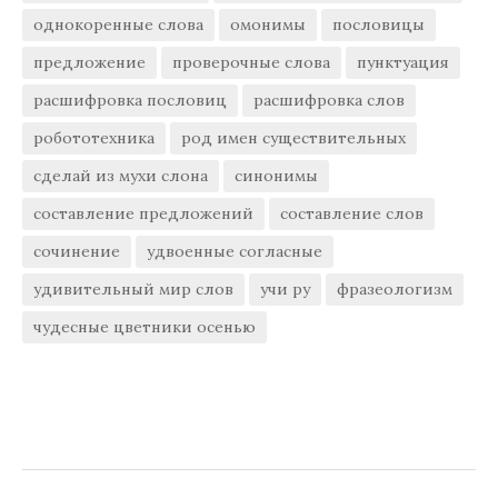
однокоренные слова
омонимы
пословицы
предложение
проверочные слова
пунктуация
расшифровка пословиц
расшифровка слов
робототехника
род имен существительных
сделай из мухи слона
синонимы
составление предложений
составление слов
сочинение
удвоенные согласные
удивительный мир слов
учи ру
фразеологизм
чудесные цветники осенью