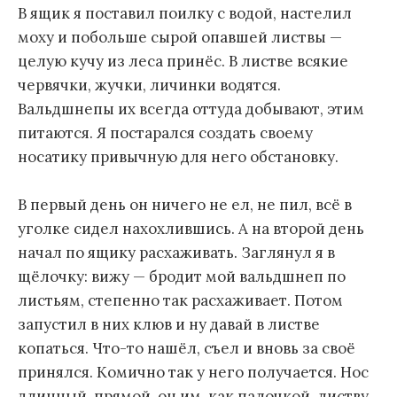
В ящик я поставил поилку с водой, настелил
моху и побольше сырой опавшей листвы —
целую кучу из леса принёс. В листве всякие
червячки, жучки, личинки водятся.
Вальдшнепы их всегда оттуда добывают, этим
питаются. Я постарался создать своему
носатику привычную для него обстановку.
В первый день он ничего не ел, не пил, всё в
уголке сидел нахохлившись. А на второй день
начал по ящику расхаживать. Заглянул я в
щёлочку: вижу — бродит мой вальдшнеп по
листьям, степенно так расхаживает. Потом
запустил в них клюв и ну давай в листве
копаться. Что-то нашёл, съел и вновь за своё
принялся. Комично так у него получается. Нос
длинный, прямой, он им, как палочкой, листву