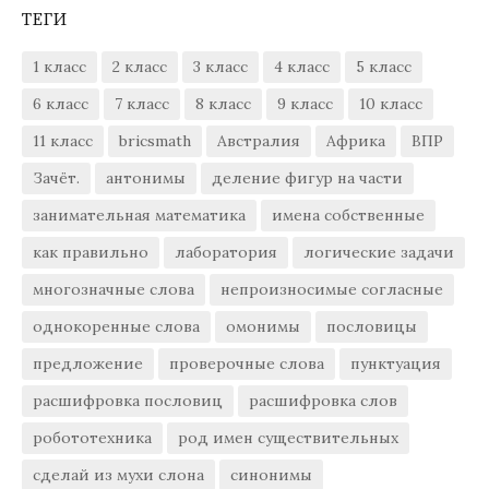
ТЕГИ
1 класс
2 класс
3 класс
4 класс
5 класс
6 класс
7 класс
8 класс
9 класс
10 класс
11 класс
bricsmath
Австралия
Африка
ВПР
Зачёт.
антонимы
деление фигур на части
занимательная математика
имена собственные
как правильно
лаборатория
логические задачи
многозначные слова
непроизносимые согласные
однокоренные слова
омонимы
пословицы
предложение
проверочные слова
пунктуация
расшифровка пословиц
расшифровка слов
робототехника
род имен существительных
сделай из мухи слона
синонимы