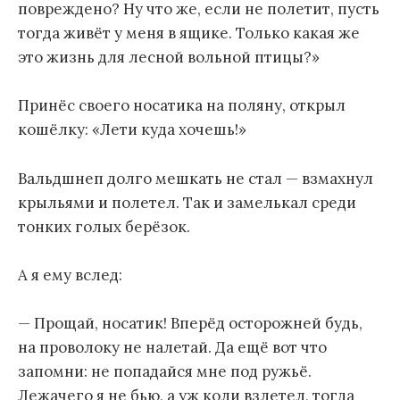
повреждено? Ну что же, если не полетит, пусть
тогда живёт у меня в ящике. Только какая же
это жизнь для лесной вольной птицы?»
Принёс своего носатика на поляну, открыл
кошёлку: «Лети куда хочешь!»
Вальдшнеп долго мешкать не стал — взмахнул
крыльями и полетел. Так и замелькал среди
тонких голых берёзок.
А я ему вслед:
— Прощай, носатик! Вперёд осторожней будь,
на проволоку не налетай. Да ещё вот что
запомни: не попадайся мне под ружьё.
Лежачего я не бью, а уж коли взлетел, тогда