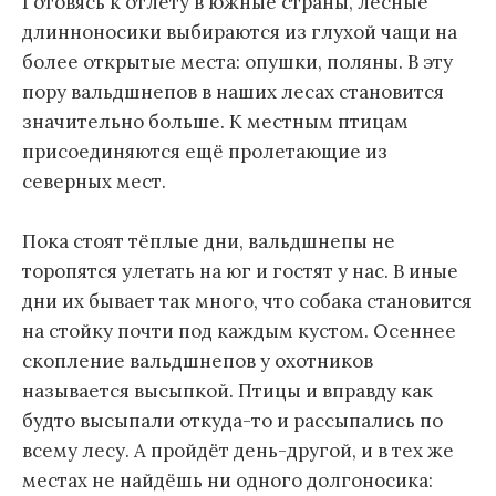
Готовясь к отлёту в южные страны, лесные
длинноносики выбираются из глухой чащи на
более открытые места: опушки, поляны. В эту
пору вальдшнепов в наших лесах становится
значительно больше. К местным птицам
присоединяются ещё пролетающие из
северных мест.
Пока стоят тёплые дни, вальдшнепы не
торопятся улетать на юг и гостят у нас. В иные
дни их бывает так много, что собака становится
на стойку почти под каждым кустом. Осеннее
скопление вальдшнепов у охотников
называется высыпкой. Птицы и вправду как
будто высыпали откуда-то и рассыпались по
всему лесу. А пройдёт день-другой, и в тех же
местах не найдёшь ни одного долгоносика: