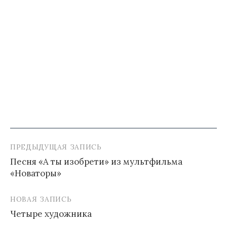
ПРЕДЫДУЩАЯ ЗАПИСЬ
Навигация
Песня «А ты изобрети» из мультфильма
по
«Новаторы»
записям
НОВАЯ ЗАПИСЬ
Четыре художника