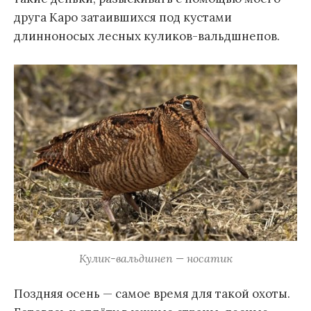
друга Каро затаившихся под кустами
длинноносых лесных куликов-вальдшнепов.
Кулик-вальдшнеп — носатик
Поздняя осень — самое время для такой охоты.