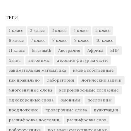
ТЕГИ
1 класс
2 класс
3 класс
4 класс
5 класс
6 класс
7 класс
8 класс
9 класс
10 класс
11 класс
bricsmath
Австралия
Африка
ВПР
Зачёт.
антонимы
деление фигур на части
занимательная математика
имена собственные
как правильно
лаборатория
логические задачи
многозначные слова
непроизносимые согласные
однокоренные слова
омонимы
пословицы
предложение
проверочные слова
пунктуация
расшифровка пословиц
расшифровка слов
робототехника
род имен существительных