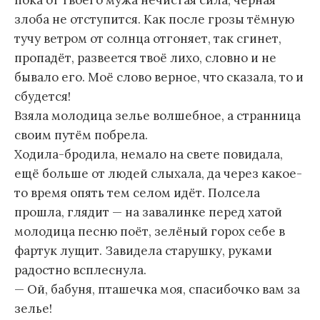
пока от твоего мужа нечистая сила, чёрная
злоба не отступится. Как после грозы тёмную
тучу ветром от солнца отгоняет, так сгинет,
пропадёт, развеется твоё лихо, словно и не
бывало его. Моё слово верное, что сказала, то и
сбудется!
Взяла молодица зелье волшебное, а странница
своим путём побрела.
Ходила-бродила, немало на свете повидала,
ещё больше от людей слыхала, да через какое-
то время опять тем селом идёт. Полсела
прошла, глядит — на завалинке перед хатой
молодица песню поёт, зелёный горох себе в
фартук лущит. Завидела старушку, руками
радостно всплеснула.
— Ой, бабуня, пташечка моя, спасибочко вам за
зелье!