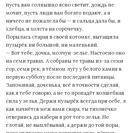
пусть вам солнышко ясно светит, дождь не
мочит, пусть люди вам богато подают, а я
ничего не пожалела бы — и сальца дала бы, и
хлебца, и холста на сорочечку.
Порылась старая в своей котомке, вытащила
пузырёк ни большой, ни маленький.
— Вот тебе, дочка, молчун-зелье. Настоено оно
на семи травах. А собраны те травы из-за семи
гор, семи рек, в тёмном лугу у белого камня в
первую субботу после последней пятницы.
Запоминай, доченька, всё в точности сделай,
как я тебе говорю, а не то пропадёт волшебная
сила у зелья. Держи пузырёк всегда при себе, л
как начнётся меж вами свара, ты тихонечко
отвернись да набери в рот того зелья. Не
глотай, не выплёвывай, а держи до той поры,