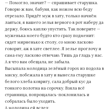
— Помогло, значит? — спрашивает старушка.
Говорю ж вам, бабуня, как ножом всю беду
отрезало. Придёт муж в хату, только начнём
лаяться, я вашего зелья верного в рот наберу да
держу, боюсь каплю упустить. Так поверите —
муженька моего будто кто сразу подменит:
сядет мирненько к столу, со мною ласково
говорит, аж в хате светлее. Я зелье проглочу и
сама ему ласково отвечаю. Тишь да гладь у нас.
А я что вам обещала, не забыла.
Высыпала молодица зелёный горох из подола в
миску, побежала в хату и вынесла старушке
белого хлеба ковригу, сала добрый кус да
тонкого полотна на сорочку. Взяла всё
странница, попрощалась-поклонилась и
собралась было уходить.
А молодица ей вслед: