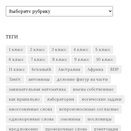
Рубрики
ТЕГИ
1 класс
2 класс
3 класс
4 класс
5 класс
6 класс
7 класс
8 класс
9 класс
10 класс
11 класс
bricsmath
Австралия
Африка
ВПР
Зачёт.
антонимы
деление фигур на части
занимательная математика
имена собственные
как правильно
лаборатория
логические задачи
многозначные слова
непроизносимые согласные
однокоренные слова
омонимы
пословицы
предложение
проверочные слова
пунктуация