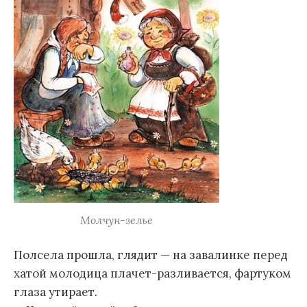
Молчун-зелье
Полсела прошла, глядит — на завалинке перед
хатой молодица плачет-разливается, фартуком
глаза утирает.