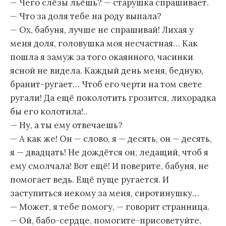
— Чего слёзы льёшь? — старушка спрашивает.
— Что за доля тебе на роду выпала?
— Ох, бабуня, лучше не спрашивай! Лихая у
меня доля, головушка моя несчастная… Как
пошла я замуж за того окаянного, часинки
ясной не видела. Каждый день меня, бедную,
бранит-ругает… Чтоб его черти на том свете
ругали! Да ещё поколотить грозится, лихорадка
бы его колотила!..
— Ну, а ты ему отвечаешь?
— А как же! Он — слово, я — десять, он — десять,
я — двадцать! Не дождётся он, ледащий, чтоб я
ему смолчала! Вот ещё! И поверите, бабуня, не
помогает ведь. Ещё пуще ругается. И
заступиться некому за меня, сиротинушку…
— Может, я тебе помогу, — говорит странница.
— Ой, бабо-сердце, помогите-присоветуйте,